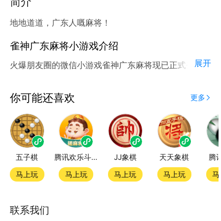
简介
地地道道，广东人嘅麻将！
雀神广东麻将小游戏介绍
展开
火爆朋友圈的微信小游戏雀神广东麻将现已正式登陆腾
讯应用宝官方平台。
应用宝为腾讯官方游戏平台，收录海量正版授权的高热
你可能还喜欢
更多
度精品小游戏。直接搜索或者在小游戏 tab 发现热门
雀神广东麻将小游戏双平台畅玩
五子棋
腾讯欢乐斗地主
JJ象棋
天天象棋
腾
官方授权，在电脑上和手机上双端都能直接畅玩微信小
游戏
马上玩
马上玩
马上玩
马上玩
马
如何在应用宝上玩微信小游戏？
联系我们
第一步：点击下载应用宝客户端，第二步：一键登录，