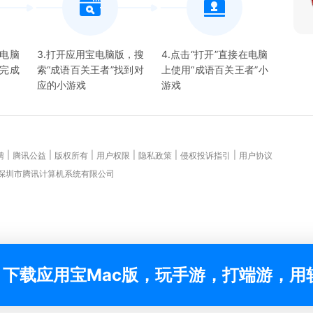
宝电脑
3.打开应用宝电脑版，搜
4.点击“打开”直接在电脑
并完成
索“
成语百关王者
”找到对
上使用“
成语百关王者
”
小
应的
小游戏
游戏
|
|
|
|
|
|
聘
腾讯公益
版权所有
用户权限
隐私政策
侵权投诉指引
用户协议
 深圳市腾讯计算机系统有限公司
下载应用宝Mac版，玩手游，打端游，用