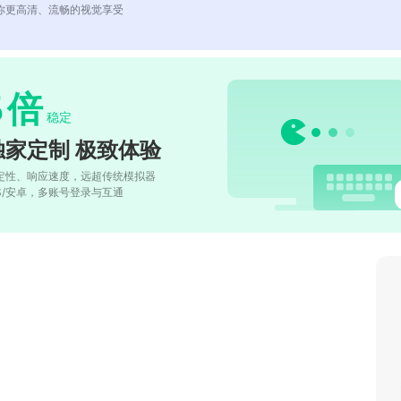
你更高清、流畅的视觉享受
5
倍
稳定
独家定制 极致体验
定性、响应速度，远超传统模拟器
OS/安卓，多账号登录与互通