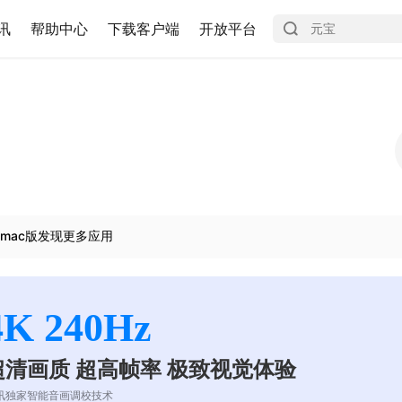
讯
帮助中心
下载客户端
开放平台
mac版发现更多应用
4K 240Hz
超清画质 超高帧率 极致视觉体验
讯独家智能音画调校技术