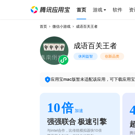
首页
游戏
软件
资
首页
微信小游戏
成语百关王者
成语百关王者
休闲益智
创新品类
应用宝mac版暂未适配该应用，可下载应用宝
10
倍
加速
强强联合 极速引擎
与intel合作，比传统模拟器快10倍
腾