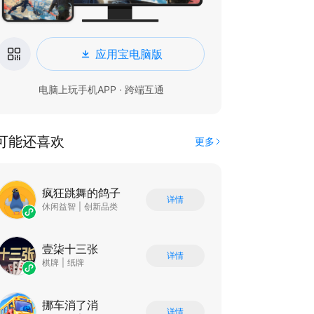
应用宝电脑版
电脑上玩手机APP · 跨端互通
可能还喜欢
更多
疯狂跳舞的鸽子
详情
休闲益智
|
创新品类
壹柒十三张
详情
棋牌
|
纸牌
挪车消了消
详情