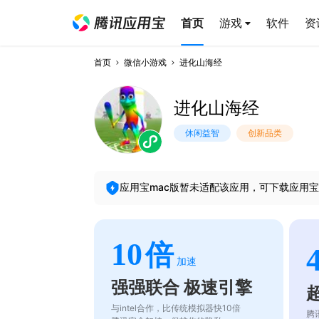
首页
游戏
软件
资
首页
微信小游戏
进化山海经
进化山海经
休闲益智
创新品类
应用宝mac版暂未适配该应用，可下载应用宝
10
倍
加速
强强联合 极速引擎
与intel合作，比传统模拟器快10倍
腾