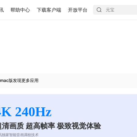
讯
帮助中心
下载客户端
开放平台
mac版发现更多应用
4K 240Hz
超清画质 超高帧率 极致视觉体验
讯独家智能音画调校技术