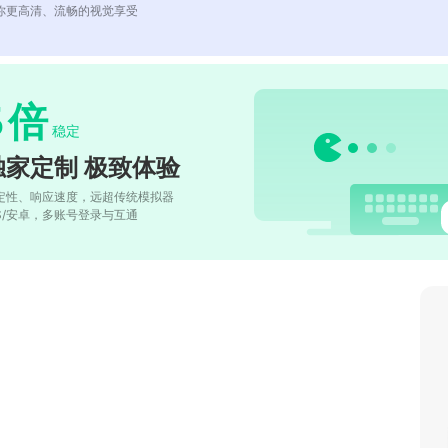
你更高清、流畅的视觉享受
5
倍
稳定
独家定制 极致体验
定性、响应速度，远超传统模拟器
OS/安卓，多账号登录与互通