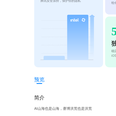
腾讯安全加持，保护你的隐私
给
稳
i
预览
简介
AI山海也是山海，赛博洪荒也是洪荒