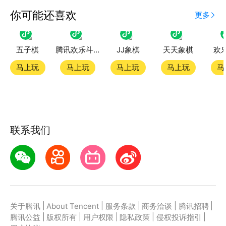
应用宝为腾讯官方游戏平台，收录海量正版授权的高热
你可能还喜欢
更多
度精品小游戏。直接搜索或者在小游戏 tab 发现热门
五子棋
腾讯欢乐斗地主
JJ象棋
天天象棋
欢
微乐双扣小游戏双平台畅玩
马上玩
马上玩
马上玩
马上玩
马
官方授权，在电脑上和手机上双端都能直接畅玩微信小
游戏
如何在应用宝上玩微信小游戏？
联系我们
第一步：点击下载应用宝客户端，第二步：一键登录，
第三步：直接拉起微信小游戏微乐双扣畅玩
|
|
|
|
|
关于腾讯
About Tencent
服务条款
商务洽谈
腾讯招聘
|
|
|
|
|
腾讯公益
版权所有
用户权限
隐私政策
侵权投诉指引