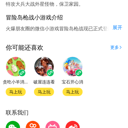
特攻大兵大战外星怪物，保卫家园。
冒险岛枪战小游戏介绍
展开
火爆朋友圈的微信小游戏冒险岛枪战现已正式登陆腾讯
应用宝官方平台。
应用宝为腾讯官方游戏平台，收录海量正版授权的高热
你可能还喜欢
更多
度精品小游戏。直接搜索或者在小游戏 tab 发现热门
冒险岛枪战小游戏双平台畅玩
贪吃小羊消消乐
破屋连连看
宝石开心消
官方授权，在电脑上和手机上双端都能直接畅玩微信小
游戏
马上玩
马上玩
马上玩
如何在应用宝上玩微信小游戏？
联系我们
第一步：点击下载应用宝客户端，第二步：一键登录，
第三步：直接拉起微信小游戏冒险岛枪战畅玩