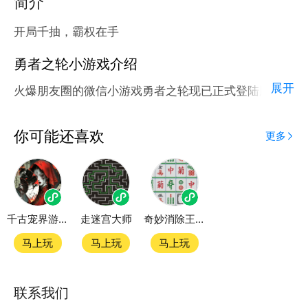
简介
开局千抽，霸权在手
勇者之轮小游戏介绍
展开
火爆朋友圈的微信小游戏勇者之轮现已正式登陆腾讯应
用宝官方平台。
应用宝为腾讯官方游戏平台，收录海量正版授权的高热
你可能还喜欢
更多
度精品小游戏。直接搜索或者在小游戏 tab 发现热门
勇者之轮小游戏双平台畅玩
千古宠界游戏软件V1.0
走迷宫大师
奇妙消除王游戏
官方授权，在电脑上和手机上双端都能直接畅玩微信小
游戏
马上玩
马上玩
马上玩
如何在应用宝上玩微信小游戏？
联系我们
第一步：点击下载应用宝客户端，第二步：一键登录，