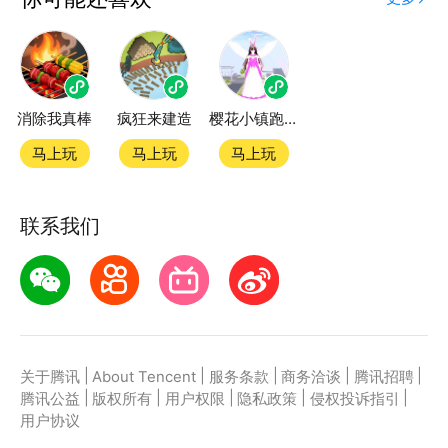
度精品小游戏。直接搜索或者在小游戏 tab 发现热门
小猪消除游戏小游戏双平台畅玩
消除我真棒
疯狂来建造
樱花小镇跑酷模拟
官方授权，在电脑上和手机上双端都能直接畅玩微信小
游戏
马上玩
马上玩
马上玩
如何在应用宝上玩微信小游戏？
联系我们
第一步：点击下载应用宝客户端，第二步：一键登录，
第三步：直接拉起微信小游戏小猪消除游戏畅玩
|
|
|
|
|
关于腾讯
About Tencent
服务条款
商务洽谈
腾讯招聘
|
|
|
|
|
腾讯公益
版权所有
用户权限
隐私政策
侵权投诉指引
用户协议