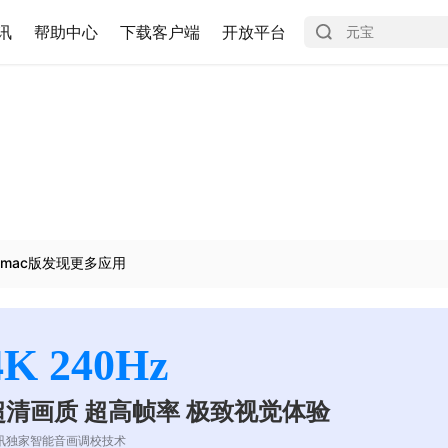
讯
帮助中心
下载客户端
开放平台
mac版发现更多应用
4K 240Hz
超清画质 超高帧率 极致视觉体验
讯独家智能音画调校技术