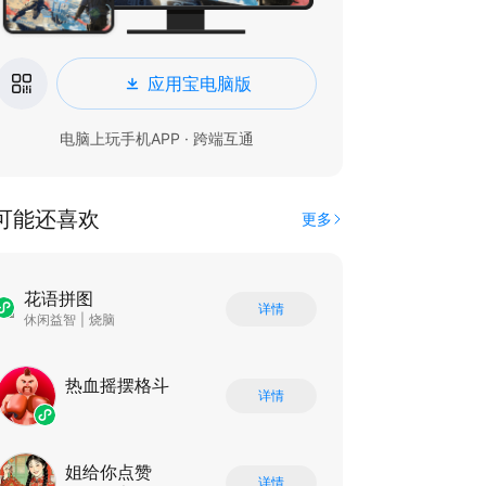
应用宝电脑版
电脑上玩手机APP · 跨端互通
可能还喜欢
更多
花语拼图
详情
休闲益智
|
烧脑
热血摇摆格斗
详情
姐给你点赞
详情