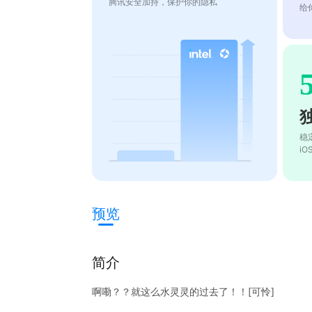
腾讯安全加持，保护你的隐私
给
稳
i
预览
简介
啊嘞？？就这么水灵灵的过去了！！[可怜]