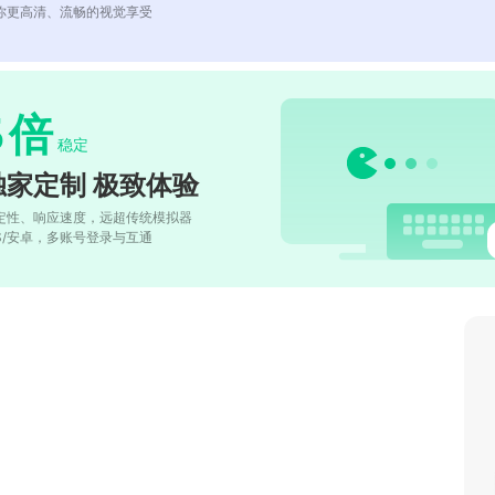
你更高清、流畅的视觉享受
5
倍
稳定
独家定制 极致体验
定性、响应速度，远超传统模拟器
OS/安卓，多账号登录与互通