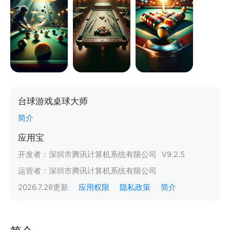
台球游戏桌球大师
简介
应用宝
开发者：
深圳市腾讯计算机系统有限公司
V
9.2.5
运营者：
深圳市腾讯计算机系统有限公司
2026.7.28
更新
应用权限
隐私政策
简介