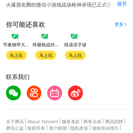
展开
火爆朋友圈的微信小游戏战场枪神录现已正式登陆腾讯
应用宝官方平台。
应用宝为腾讯官方游戏平台，收录海量正版授权的高热
你可能还喜欢
更多
度精品小游戏。直接搜索或者在小游戏 tab 发现热门
节奏钢琴大师游戏
终极枪战对决
猜成语字谜
战场枪神录小游戏双平台畅玩
马上玩
马上玩
马上玩
官方授权，在电脑上和手机上双端都能直接畅玩微信小
游戏
联系我们
如何在应用宝上玩微信小游戏？
第一步：点击下载应用宝客户端，第二步：一键登录，
第三步：直接拉起微信小游戏战场枪神录畅玩
|
|
|
|
|
关于腾讯
About Tencent
服务条款
商务洽谈
腾讯招聘
|
|
|
|
|
腾讯公益
版权所有
用户权限
隐私政策
侵权投诉指引