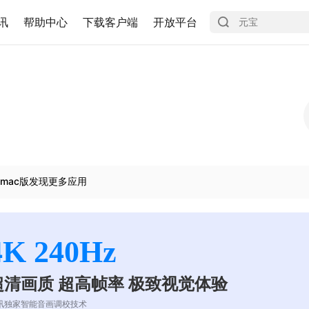
讯
帮助中心
下载客户端
开放平台
mac版发现更多应用
4K 240Hz
超清画质 超高帧率 极致视觉体验
讯独家智能音画调校技术