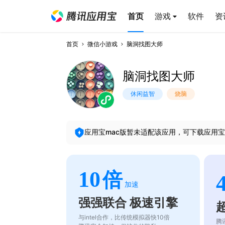
首页
游戏
软件
资
首页
微信小游戏
脑洞找图大师
脑洞找图大师
休闲益智
烧脑
应用宝mac版暂未适配该应用，可下载应用宝
10
倍
加速
强强联合 极速引擎
与intel合作，比传统模拟器快10倍
腾