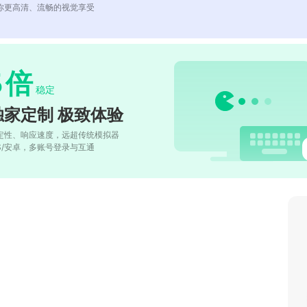
你更高清、流畅的视觉享受
5
倍
稳定
独家定制 极致体验
定性、响应速度，远超传统模拟器
OS/安卓，多账号登录与互通