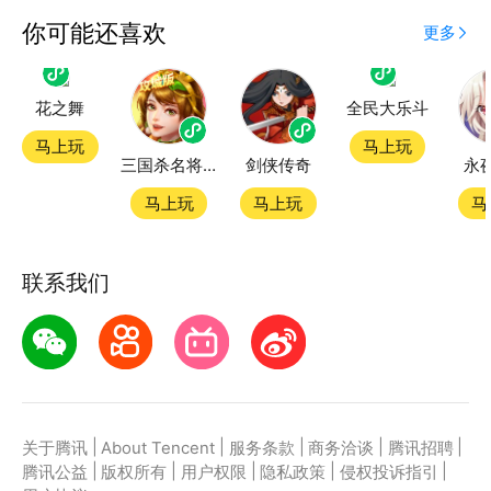
应用宝为腾讯官方游戏平台，收录海量正版授权的高热
你可能还喜欢
更多
度精品小游戏。直接搜索或者在小游戏 tab 发现热门
花之舞
全民大乐斗
怪物工厂3小游戏双平台畅玩
马上玩
马上玩
三国杀名将传
剑侠传奇
永
官方授权，在电脑上和手机上双端都能直接畅玩微信小
游戏
马上玩
马上玩
马
如何在应用宝上玩微信小游戏？
联系我们
第一步：点击下载应用宝客户端，第二步：一键登录，
第三步：直接拉起微信小游戏怪物工厂3畅玩
|
|
|
|
|
关于腾讯
About Tencent
服务条款
商务洽谈
腾讯招聘
|
|
|
|
|
腾讯公益
版权所有
用户权限
隐私政策
侵权投诉指引