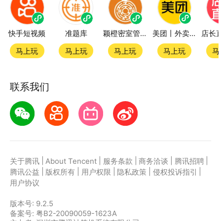
快手短视频
准题库
颖橙密室管家SmartOrange
美团丨外卖团购特价美食酒店电影
马上玩
马上玩
马上玩
马上玩
马
联系我们
|
|
|
|
|
关于腾讯
About Tencent
服务条款
商务洽谈
腾讯招聘
|
|
|
|
|
腾讯公益
版权所有
用户权限
隐私政策
侵权投诉指引
用户协议
版本号:
9.2.5
备案号: 粤B2-20090059-1623A