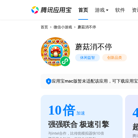
首页
游戏
软件
资
首页
微信小游戏
蘑菇消不停
蘑菇消不停
休闲益智
创新品类
应用宝mac版暂未适配该应用，可下载应用宝
10
倍
加速
强强联合 极速引擎
与intel合作，比传统模拟器快10倍
腾