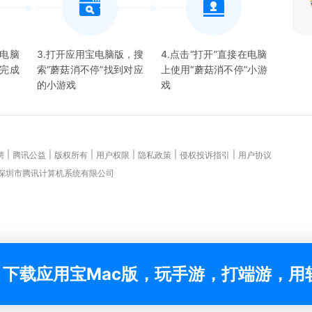
宝电脑
3.打开应用宝电脑版，搜
4.点击“打开”直接在电脑
并完成
索“
蘑菇消不停
”找到对应
上使用“
蘑菇消不停
”
小游
的
小游戏
戏
|
|
|
|
|
|
聘
腾讯公益
版权所有
用户权限
隐私政策
侵权投诉指引
用户协议
 深圳市腾讯计算机系统有限公司
下载应用宝Mac版，玩手游，打端游，用