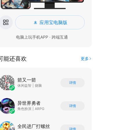
应用宝电脑版
电脑上玩手机APP · 跨端互通
可能还喜欢
更多
箭又一箭
详情
休闲益智
|
烧脑
异世界勇者
详情
角色扮演
|
ARPG
全民进厂打螺丝
详情