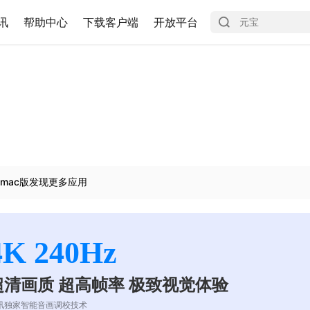
讯
帮助中心
下载客户端
开放平台
mac版发现更多应用
4K 240Hz
超清画质 超高帧率 极致视觉体验
讯独家智能音画调校技术