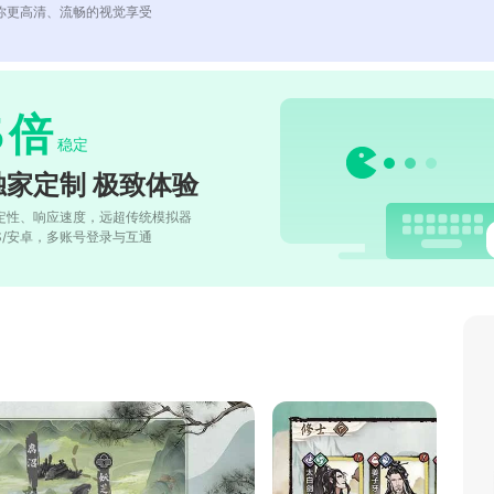
你更高清、流畅的视觉享受
5
倍
稳定
独家定制 极致体验
定性、响应速度，远超传统模拟器
OS/安卓，多账号登录与互通