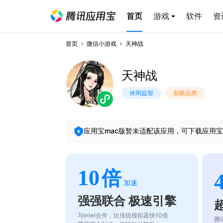
首页
游戏
软件
资
首页
微信小游戏
天神战
天神战
休闲益智
创新品类
应用宝mac版暂未适配该应用，可下载应用宝
10
倍
加速
强强联合 极速引擎
与intel合作，比传统模拟器快10倍
腾