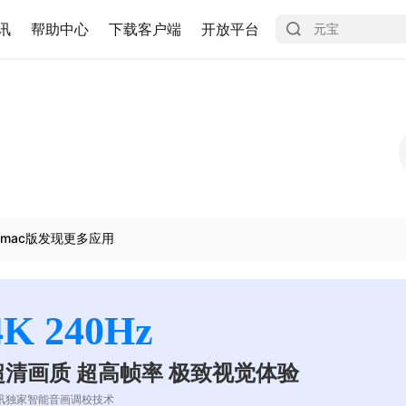
讯
帮助中心
下载客户端
开放平台
mac版发现更多应用
4K 240Hz
超清画质 超高帧率 极致视觉体验
讯独家智能音画调校技术