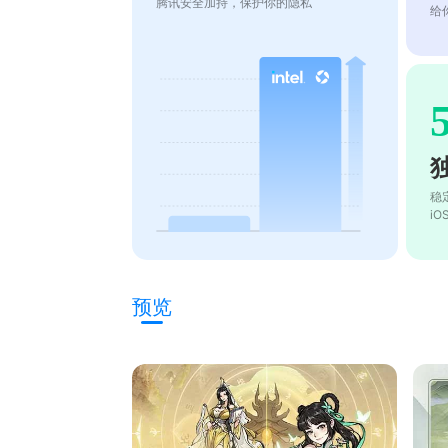
腾讯安全加持，保护你的隐私
给
稳
i
预览