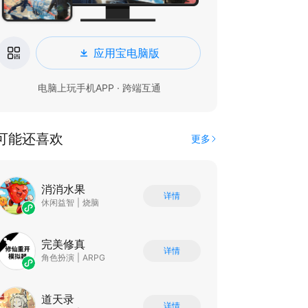
应用宝电脑版
电脑上玩手机APP · 跨端互通
可能还喜欢
更多
消消水果
详情
休闲益智
|
烧脑
完美修真
详情
角色扮演
|
ARPG
道天录
详情