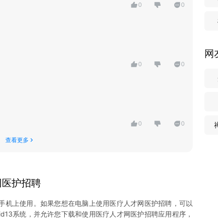
0
0
招聘方智能匹配合适的职位和人才，提高双方的匹配度。
户推荐最符合其需求的职位和企业，提升用户体验。
容，帮助用户更好地规划自己的职业发展道路。
网
0
0
0
0
查看更多
网医护招聘
手机上使用。如果您想在电脑上使用
医疗人才网医护招聘
，可以
id13系统，并允许您下载和使用
医疗人才网医护招聘
应用程序，