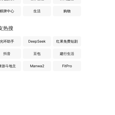
棋牌中心
生活
购物
友热搜
光环助手
DeepSeek
红果免费短剧
抖音
豆包
建行生活
禅游斗地主
Manwa2
FitPro