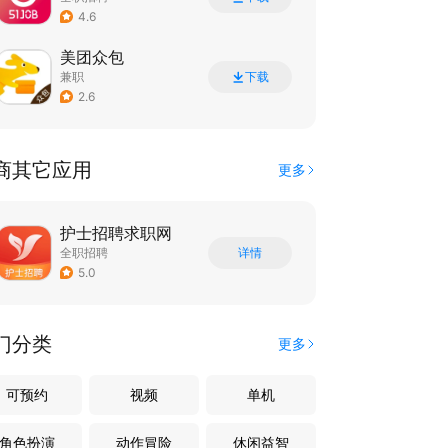
4.6
美团众包
兼职
下载
2.6
商其它应用
更多
护士招聘求职网
全职招聘
详情
5.0
门分类
更多
可预约
视频
单机
角色扮演
动作冒险
休闲益智