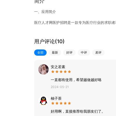
简介
一、应用简介
医疗人才网医护招聘是一款专为医疗行业的求职者
高效、便捷的招聘求职平台，让优秀的医护人员
才。
用户评论(
10
)
二、主要功能
全部
最新
好评
中评
差评
职位搜索与浏览：用户可以根据自己的专业、工作
简历投递与管理：用户可以一键投递自己的简历给
职位推荐：根据用户的求职意向和简历信息，我们
安之若素
企业信息查看：用户可以查看招聘方的详细信息，
聘方。
一直都有使用，希望越做越好咯
在线沟通与面试：用户可以通过APP与招聘方进
2024-05-21
力。
柚子茶
三、特色亮点
信息真实可靠：我们严格审核招聘方和求职者的信
好用啊，直接推荐给我朋友们了。
聘环境。