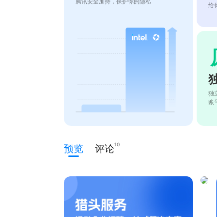
腾讯安全加持，保护你的隐私
给
独
账
10
预览
评论