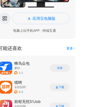
应用宝电脑版
电脑上玩手机APP · 跨端互通
可能还喜欢
更多
蜂鸟众包
兼职
详情
2.3
猎聘
全职招聘
下载
4.9
前程无忧51Job
全职招聘
下载