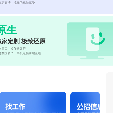
你更高清、流畅的视觉享受
原生
独家定制 极致还原
立窗口，多任务并行
号数据资产，手机电脑跨端互通