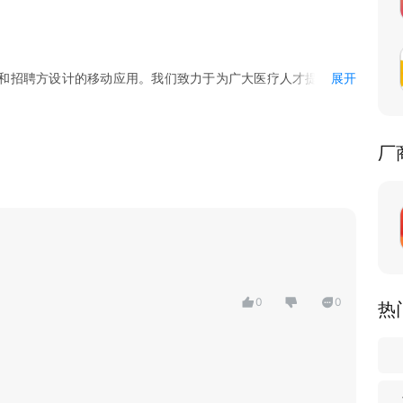
和招聘方设计的移动应用。我们致力于为广大医疗人才提供一个
展开
能够找到合适的工作，同时让医疗机构能够招聘到合适的医护人
厂
地点、职位类型等条件，搜索并浏览海量的医护招聘职位。
心仪的职位，同时管理自己的简历投递记录和投递状态。
会为用户推荐合适的职位，提高求职效率。
包括企业介绍、企业文化、发展历程等，帮助用户更好地了解招
行在线沟通，甚至可以直接进行视频面试，节省双方的时间和精
0
0
热
息，确保信息的真实性和可靠性，为用户提供一个安全可信的招