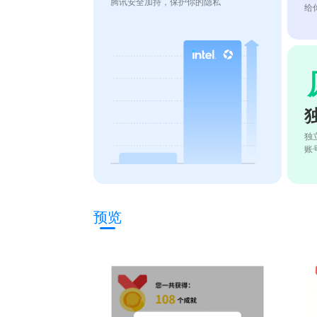
腾讯安全加持，保护你的隐私
给
独
账
预览