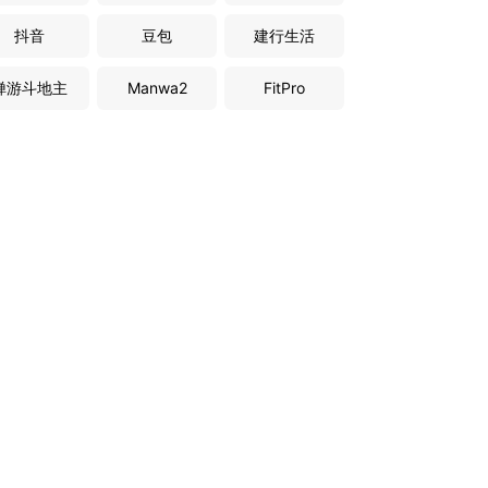
抖音
豆包
建行生活
禅游斗地主
Manwa2
FitPro