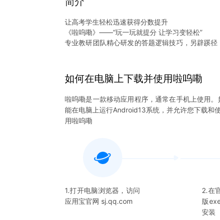
简介
让高考学生轻松迅速获得分数提升
《啦呜嘞》——“玩一玩就提分 让学习变轻松”
专业教研团队精心研发的答题逻辑技巧，另辟蹊径
交互欢乐多，肥嚼抱抱啦呜嘞。
如何在电脑上下载并使用
啦呜嘞
啦呜嘞
是一款移动应用程序，通常在手机上使用。
能在电脑上运行Android13系统，并允许您下载和
用
啦呜嘞
1.打开电脑浏览器，访问
2.
应用宝官网 sj.qq.com
版e
安装