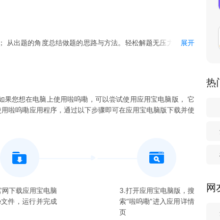
； 从出题的角度总结做题的思路与方法。轻松解题无压力，智能
展开
热
如果您想在电脑上使用
啦呜嘞
，可以尝试使用应用宝电脑版， 它
使用
啦呜嘞
应用程序，通过以下步骤即可在应用宝电脑版下载并使
网
在官网下载应用宝电脑
3.打开应用宝电脑版，搜
xe文件，运行并完成
索“
啦呜嘞
”进入应用详情
页