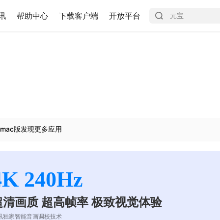
讯
帮助中心
下载客户端
开放平台
mac版发现更多应用
4K 240Hz
超清画质 超高帧率 极致视觉体验
讯独家智能音画调校技术