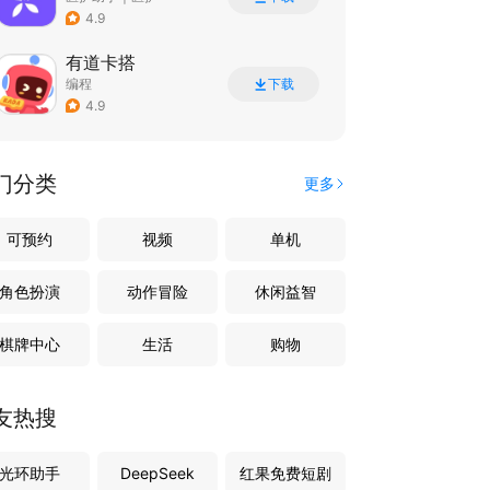
4.9
有道卡搭
编程
下载
4.9
门分类
更多
可预约
视频
单机
角色扮演
动作冒险
休闲益智
棋牌中心
生活
购物
友热搜
光环助手
DeepSeek
红果免费短剧