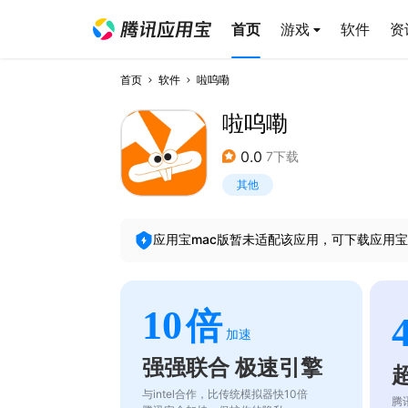
首页
游戏
软件
资
首页
软件
啦呜嘞
啦呜嘞
0.0
7下载
其他
应用宝mac版暂未适配该应用，可下载应用宝
10
倍
加速
强强联合 极速引擎
与intel合作，比传统模拟器快10倍
腾