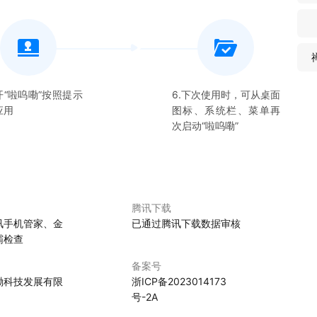
开“
啦呜嘞
”按照提示
6.下次使用时，可从桌面
应用
图标、系统栏、菜单再
次启动“
啦呜嘞
”
腾讯下载
讯手机管家、金
已通过腾讯下载数据审核
霸检查
备案号
嘞科技发展有限
浙ICP备2023014173
号-2A