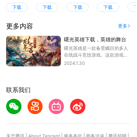
下载
下载
下载
下载
更多内容
更多
曙光英雄下载，英雄的舞台
曙光英雄是一款备受瞩目的多人
在线战斗竞技游戏。这款游戏以
其丰富的英雄角色、独特的战斗
2024.1.30
机制和刺激的竞技
联系我们
|
|
|
|
|
关于腾讯
About Tencent
服务条款
商务洽谈
腾讯招聘