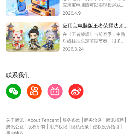
应用宝电脑版可以实现投屏或模
拟。应用宝电脑版怎么开tv?小编
2026.4.9
教你两种方法
应用宝电脑版王者荣耀法师核心克制攻略
在《王者荣耀》当前赛季，中路
对线往往决定前期节奏。很多玩
家还在BP阶段凭感觉选英雄，其
2026.3.24
实只要掌握核心
联系我们
|
|
|
|
|
关于腾讯
About Tencent
服务条款
商务洽谈
腾讯招聘
|
|
|
|
|
腾讯公益
版权所有
用户权限
隐私政策
侵权投诉指引
用户协议