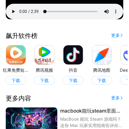
飙升软件榜
更多
红果免费短剧
腾讯视频
抖音
腾讯地图
Dee
下载
下载
下载
下载
更多内容
更多
macbook能玩steam里面的哪些游戏
MacBook 能玩 Steam 游戏吗？
这份 Mac 玩家实用指南告诉你答