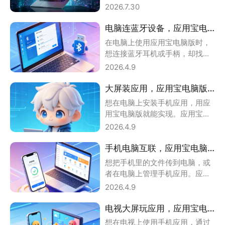
案 很多入手 MacBo
2026.7.30
电脑连蓝牙设备，应用宝电脑版开蓝牙教程
在电脑上使用应用宝电脑版时，
想连接蓝牙耳机或手柄，却找不
到蓝牙开关。应用宝电脑版怎么
2026.4.9
开蓝牙?小编告诉
大屏装应用，应用宝电脑版安装软件教程
想在电脑上安装手机应用，用应
用宝电脑版就能实现。应用宝电
脑版怎么安装软件?小编教你从下
2026.4.9
载到安装全流程
手机电脑互联，应用宝电脑版连接手机教程
想把手机里的文件传到电脑，或
者在电脑上管理手机应用。应用
宝电脑版怎么连接手机?小编教你
2026.4.9
两种连接方式。
电视大屏玩应用，应用宝电脑版开TV教程
想在电视上使用手机应用，通过