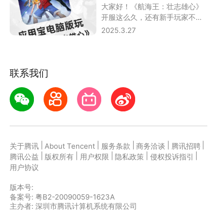
大家好！《航海王：壮志雄心》
开服这么久，还有新手玩家不知
道哪个平台福利最香吗？腾讯自
2025.3.27
家的应用宝电脑版
联系我们
|
|
|
|
|
关于腾讯
About Tencent
服务条款
商务洽谈
腾讯招聘
|
|
|
|
|
腾讯公益
版权所有
用户权限
隐私政策
侵权投诉指引
用户协议
版本号:
备案号: 粤B2-20090059-1623A
主办者: 深圳市腾讯计算机系统有限公司