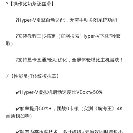
?【操作比奶茶还丝滑】 
?Hyper-V引擎自动适配，无需手动关闭系统功能 
?安装教程三步搞定（官网搜索"Hyper-V下载"秒获
取） 
?支持显卡直通/驱动优化，全屏体验堪比主机游戏！  
⚡【性能吊打传统模拟器】 
✔️Hyper-V虚拟机启动速度比VBox快50% 
✔️帧率提升50%+，团战0卡顿（实测《航海王》4K
画质稳如狗） 
✔️独有内存压缩技术，多开练级+云游戏同时跑也不