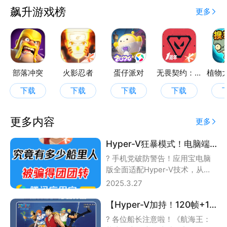
飙升游戏榜
更多
部落冲突
火影忍者
蛋仔派对
无畏契约：源能行动
下载
下载
下载
下载
更多内容
更多
​Hyper-V狂暴模式！电脑端丝滑反杀村里人，竞技场摸头党克星上线！​
? ​手机党破防警告！应用宝电脑
版全面适配Hyper-V技术，从此
告别搓玻璃被摸头！​ ✅ ​自动兼
2025.3.27
【Hyper-V加持！120帧+1080P畅玩《航海王》】应用宝电脑版一键解锁游戏新境界
? 各位船长注意啦！《航海王：