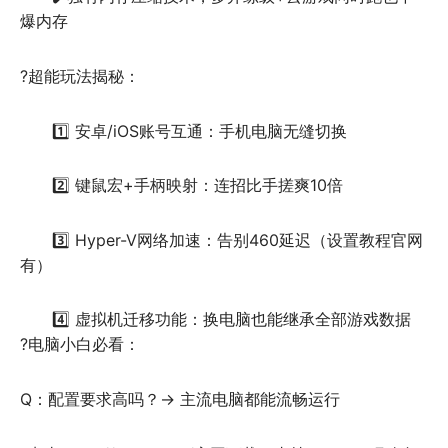
爆内存  
?超能玩法揭秘：
1️⃣ 安卓/iOS账号互通：手机电脑无缝切换 
2️⃣ 键鼠宏+手柄映射：连招比手搓爽10倍 
3️⃣ Hyper-V网络加速：告别460延迟（设置教程官网
有） 
4️⃣ 虚拟机迁移功能：换电脑也能继承全部游戏数据  
?电脑小白必看： 
Q：配置要求高吗？→ 主流电脑都能流畅运行  