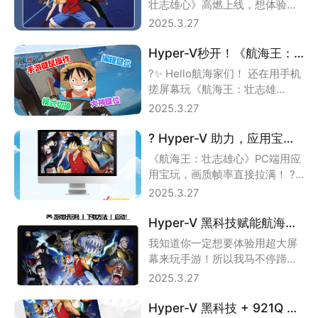
壮志雄心》高燃上线，想体验
120帧+1080P丝滑画质？应用宝
2025.3.27
电脑版搭
​Hyper-V秒开！《航海王：壮志雄心》键鼠+手柄畅玩指南：帧率拉满0卡顿，安全运行不断线
?✨ ​Hello航海家们！​ 还在用手机
搓屏幕玩《航海王：壮志雄
心》？手滑放错技能气到摔手
2025.3.27
机？ 应
? Hyper-V 助力，应用宝电脑版带你畅享《航海王：壮志雄心》极致体验！
《航海王：壮志雄心》PC端用应
用宝玩，画质帧率直接拉满！ ?
现在市面上Hyper-V机器越来越
2025.3.27
多，
Hyper-V 黑科技赋能航海王！大屏键鼠 + 手柄畅玩，应用宝电脑版丝滑体验拉满！
我知道你一定想要体验用超大屏
幕来玩手游！所以我马不停蹄地
准备了这份电脑上玩《航海王：
2025.3.27
壮志雄心》的攻略
Hyper-V 黑科技 + 921Q 币福利！航海王大屏 120 帧畅玩，应用宝电脑版带你赢麻了！