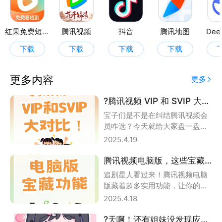
红果免费短剧
腾讯视频
抖音
腾讯地图
Dee
下载
下载
下载
下载
更多内容
更多
?腾讯视频 VIP 和 SVIP 大对比 | 保姆级指南
宝子们是不是在纠结腾讯视频会
员咋选？今天就给大家盘一盘
VIP 和 SVIP 的区别，帮你做出最
2025.4.19
佳选
腾讯视频电脑版，这些宝藏功能你知道吗？
追剧星人看过来！腾讯视频电脑
版藏着超多实用功能，让你的观
剧体验直线上升～ ? 弹幕设置功
2025.4.18
能 看剧时弹
?天啊！还有姐妹没发现应用宝电脑版这个宝藏吗？