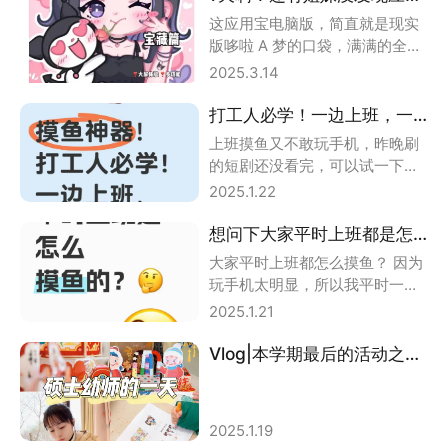
这应用宝电脑版，简直就是现实
版哆啦 A 梦的口袋，满满的全是
惊喜！不管你想追剧、打游戏，
2025.3.14
还是沉浸式刷
打工人必学！一边上班，一边刷剧
上班摸鱼又不敢玩手机，昨晚刷
的短剧还没看完，可以试一下应
用宝电脑版，可以在电脑上刷剧
2025.1.22
~ 基本上所有短
想问下大家平时上班都是怎么摸鱼的？?
大家平时上班都怎么摸鱼？ 因为
玩手机太明显，所以我平时一般
都用应用宝电脑版刷刷视频啥的
2025.1.21
因为慢脚没有
Vlog|本学期最后的活动之过新年！
2025.1.19