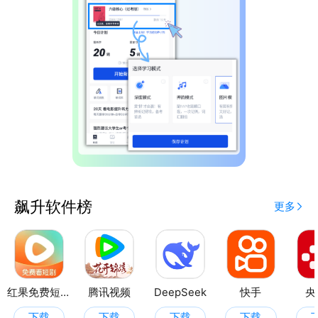
飙升软件榜
更多
红果免费短剧
腾讯视频
DeepSeek
快手
央
下载
下载
下载
下载