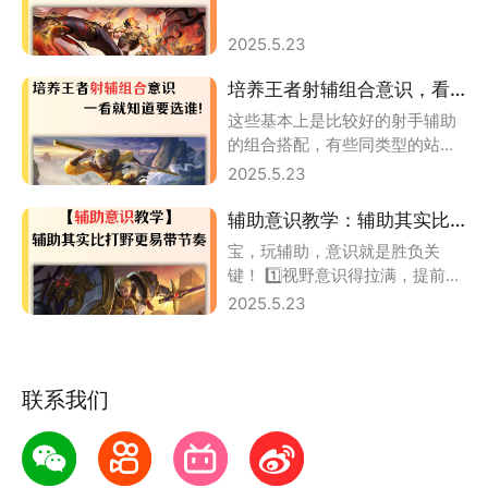
2025.5.23
培养王者射辅组合意识，看到谁就知道要选谁
这些基本上是比较好的射手辅助
的组合搭配，有些同类型的站桩
射手可以进行替换
2025.5.23
辅助意识教学：辅助其实比打野更容易带节奏！
宝，玩辅助，意识就是胜负关
键！ 1️⃣视野意识得拉满，提前在
草丛插眼，防止被敌方偷袭； 2️⃣
2025.5.23
保护意
联系我们