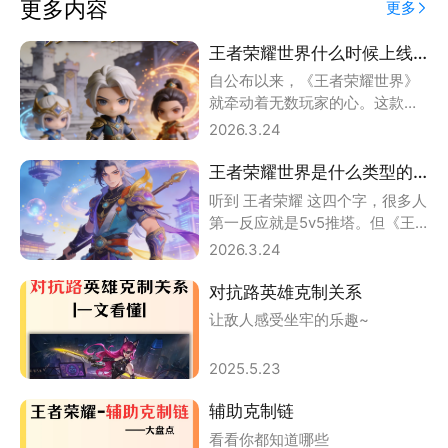
更多内容
更多
王者荣耀世界什么时候上线 官宣正式上线！
自公布以来，《王者荣耀世界》
就牵动着无数玩家的心。这款以
王者荣耀IP为背景的开放世界大
2026.3.24
作，到底什么时
王者荣耀世界是什么类型的游戏
听到 王者荣耀 这四个字，很多人
第一反应就是5v5推塔。但《王
者荣耀世界》完全颠覆了这种认
2026.3.24
知。那么，
对抗路英雄克制关系
让敌人感受坐牢的乐趣~
2025.5.23
辅助克制链
看看你都知道哪些