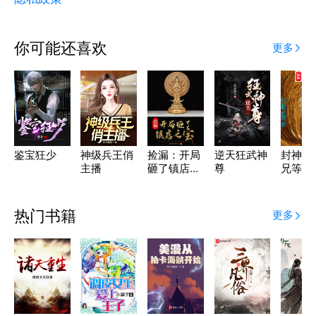
你可能还喜欢
更多
鉴宝狂少
神级兵王俏
捡漏：开局
逆天狂武神
封神之
主播
砸了镇店之
尊
兄等等
宝
热门书籍
更多