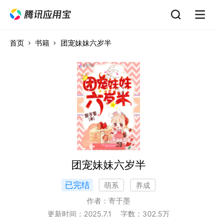
首页
书籍
团宠妹妹六岁半
团宠妹妹六岁半
已完结
萌系
养成
作者：
寄于墨
更新时间：
2025.7.1
字数：
302.5
万