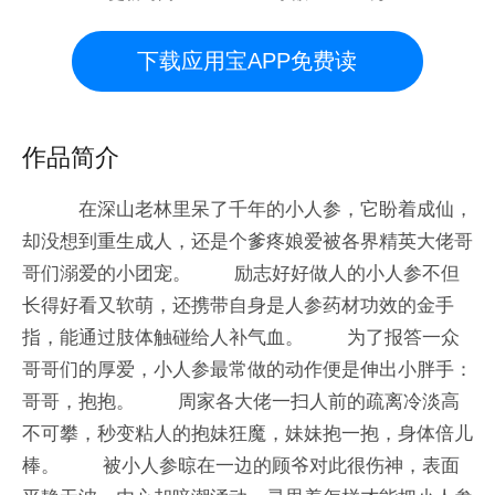
下载应用宝APP免费读
作品简介
在深山老林里呆了千年的小人参，它盼着成仙，
却没想到重生成人，还是个爹疼娘爱被各界精英大佬哥
哥们溺爱的小团宠。 励志好好做人的小人参不但
长得好看又软萌，还携带自身是人参药材功效的金手
指，能通过肢体触碰给人补气血。 为了报答一众
哥哥们的厚爱，小人参最常做的动作便是伸出小胖手：
哥哥，抱抱。 周家各大佬一扫人前的疏离冷淡高
不可攀，秒变粘人的抱妹狂魔，妹妹抱一抱，身体倍儿
棒。 被小人参晾在一边的顾爷对此很伤神，表面