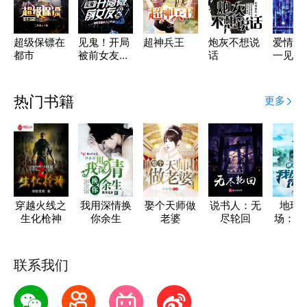
超级保镖在
见鬼！开局
超神兵王
炮灰不想说
爱情公
都市
被前女友监
话
一见钟
考！
热门书籍
更多
穿越火线之
我用深情换
娶个天师做
说书人：无
地球
生化枪神
你余生
老婆
尽轮回
场：我
了饲
联系我们