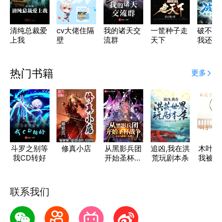
清纯总裁爱
cv大佬住隔
我的诸天交
一筐种子走
破不开
上我
壁
流群
天下
我还不
基了？
热门书籍
更多
斗罗之别等
修真小店
从黑影兵团
追凶,我在洪
木叶守
我CD转好
开始圣杯战
荒玩剧本杀
我被纲
争
听了
联系我们