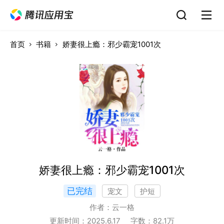
首页
书籍
娇妻很上瘾：邪少霸宠1001次
娇妻很上瘾：邪少霸宠1001次
已完结
宠文
护短
作者：
云一格
更新时间：
2025.6.17
字数：
82.1
万