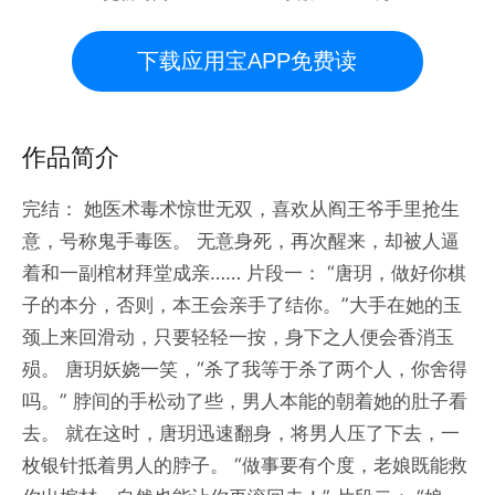
下载应用宝APP免费读
作品简介
完结： 她医术毒术惊世无双，喜欢从阎王爷手里抢生
意，号称鬼手毒医。 无意身死，再次醒来，却被人逼
着和一副棺材拜堂成亲…… 片段一： “唐玥，做好你棋
子的本分，否则，本王会亲手了结你。”大手在她的玉
颈上来回滑动，只要轻轻一按，身下之人便会香消玉
殒。 唐玥妖娆一笑，“杀了我等于杀了两个人，你舍得
吗。” 脖间的手松动了些，男人本能的朝着她的肚子看
去。 就在这时，唐玥迅速翻身，将男人压了下去，一
枚银针抵着男人的脖子。 “做事要有个度，老娘既能救