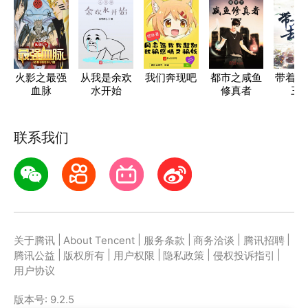
火影之最强
从我是余欢
我们奔现吧
都市之咸鱼
带着仓
血脉
水开始
修真者
三
联系我们
|
|
|
|
|
关于腾讯
About Tencent
服务条款
商务洽谈
腾讯招聘
|
|
|
|
|
腾讯公益
版权所有
用户权限
隐私政策
侵权投诉指引
用户协议
版本号:
9.2.5