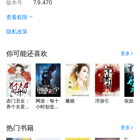
版本号
7.9.470
查看权限
隐私政策
你可能还喜欢
更多
农门丑女：
网游：每十
馨娘
浮游引
驭妖纪
养个夫君好
小时创造一
种田
个BUG
热门书籍
更多