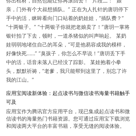
你出棺材，自然也能让你再滚回去！” 片段二： “娘
亲，门外有个大叔想插队。” 正在为人扎针的唐玥停下
手中的活，眯眸看向门口站着的奶娃娃，“插队费？”
“十两银子。” “十两银子你就把老娘卖了！”唐玥一掌将
银针拍了下去，顿时，一道杀猪似的叫声响起。 某奶
娃弱弱地堵住自己的耳朵，“可是他易容成我的模样，
好像快死……” “臭孩子，你怎么不早说！”唐玥丢下手
中的活，话音未落人已经没了踪影。 某娃抱着小拳
头，默默祈祷，“老爹，我只能帮到这里了，别忘了许
我的江山。”
应用宝阅读新体验：起点读书与微信读书海量书籍触手
可及
应用宝作为腾讯官方应用平台，现已集成起点读书和微
信读书的海量热门书籍资源。您可通过应用宝下载浏览
和阅读两大平台的丰富书籍，享受无缝的阅读体验。