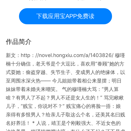
下载应用宝APP免费读
作品简介
新文：http：//novel.hongxiu.com/a/1403826/ 穆瑾
楠十分确信，老天爷是个大逗比，喜欢用“眷顾”她的方
式耍她：偷盗穿越、失节生子、变成男人的绝缘体，以
至周围水深火热—— 今儿姐姐带着相公来显摆；明日
妹妹带着未婚夫来嘲笑。 气的穆瑾楠大骂：“男人算
啥？有男人了不起？男人不还是女人生的！” 骂完瞅瞅
儿子，“贱宝，你说对不？” 贱宝痛心的将脸一捂：娘
亲得有多恨男人？给亲儿子取这么个名，还美其名曰贱
名好养活！ * 人说，靖王是个刚毅强大、不近女色的