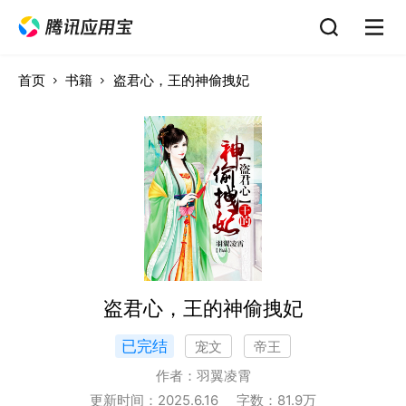
首页
书籍
盗君心，王的神偷拽妃
盗君心，王的神偷拽妃
已完结
宠文
帝王
作者：
羽翼凌霄
更新时间：
2025.6.16
字数：
81.9
万