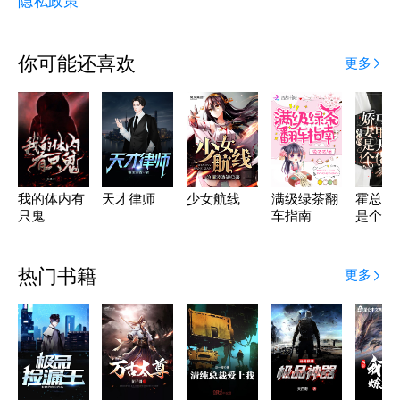
隐私政策
你可能还喜欢
更多
我的体内有
天才律师
少女航线
满级绿茶翻
霍总的
只鬼
车指南
是个马
佬！
热门书籍
更多