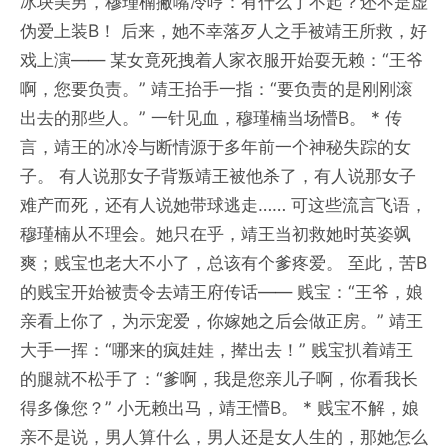
冰块美男，穆瑾楠撇嘴冷哼：有什么了不起？还不是虚
伪爱上装B！ 后来，她不幸落歹人之手被靖王所救，好
戏上演—— 某女竟死拽着人家衣服开始耍无赖：“王爷
啊，您要负责。” 靖王抬手一指：“要负责的是刚刚滚
出去的那些人。” 一针见血，穆瑾楠当场懵B。 * 传
言，靖王的冰冷与断情源于多年前一个神秘失踪的女
子。 有人说那女子背叛靖王被他杀了，有人说那女子
难产而死，还有人说她带球逃走…… 可这些流言飞语，
穆瑾楠从不理会。她只在乎，靖王当初救她时英姿飒
爽；贱宝也老大不小了，总该有个爹疼爱。 至此，苦B
的贱宝开始被责令去靖王府传话—— 贱宝：“王爷，娘
亲看上你了，为示宠爱，你嫁她之后会做正房。” 靖王
大手一挥：“哪来的疯娃娃，撵出去！” 贱宝扒着靖王
的腿就不松手了：“爹啊，我是您亲儿子啊，你看我长
得多像您？” 小无赖出马，靖王懵B。 * 贱宝不解，娘
亲不是说，男人算什么，男人还是女人生的，那她怎么