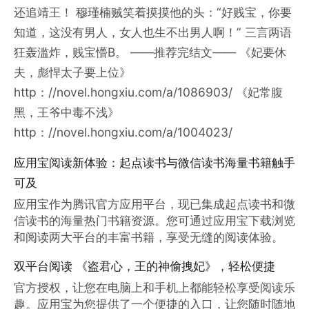
还追靖王！ 穆瑾楠贼笑着摸摸他的头：“好贱宝，你要
知道，这没有男人，女人也生不出男人啊！” 三言两语
狂轰滥炸，贱宝懵B。 ——推荐完结文—— 《妃要休
夫，彪悍太子要上位》
http：//novel.hongxiu.com/a/1086903/ 《妃常腹
黑，王爷中毒不浅》
http：//novel.hongxiu.com/a/1004023/
应用宝阅读新体验：起点读书与微信读书海量书籍触手
可及
应用宝作为腾讯官方应用平台，现已集成起点读书和微
信读书的海量热门书籍资源。您可通过应用宝下载浏览
和阅读两大平台的丰富书籍，享受无缝的阅读体验。
双平台阅读 《盗君心，王的神偷拽妃》，轻松便捷
官方授权，让您在电脑上和手机上都能轻松享受阅读乐
趣。应用宝为您提供了一个便捷的入口，让您随时随地