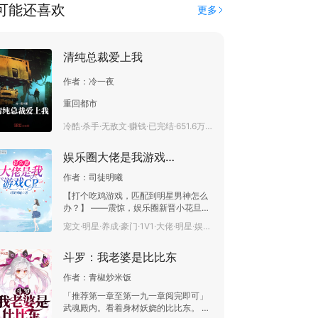
可能还喜欢
更多
清纯总裁爱上我
作者：
冷一夜
重回都市
冷酷·杀手·无敌文·赚钱·已完结·651.6万字
娱乐圈大佬是我游戏CP
作者：
司徒明曦
【打个吃鸡游戏，匹配到明星男神怎么
办？】 ——震惊，娱乐圈新晋小花旦苏
蜜被爆黑料，未出道前居然是一名游戏
宠文·明星·养成·豪门·1V1·大佬·明星·娱乐圈·连载中·27.6万字
陪玩，而且还有一个游戏CP。 苏蜜:这
个都能翻出来？ 某位大佬:都散了吧，她
斗罗：我老婆是比比东
游戏CP是我。 众粉丝:自己粉的男神，
哭瞎了也要宠着。 ——娱乐圈头条:小
作者：
青椒炒米饭
花旦苏蜜跟某位大佬深夜在酒店房间里
共度3小时。 苏蜜:说出来你们可能不
「推荐第一章至第一九一章阅完即可」
信，我跟他是在对剧本，而且还大声朗
武魂殿内。看着身材妖娆的比比东。 柳
读。 某位大佬沉默不语。 一位金发碧眼