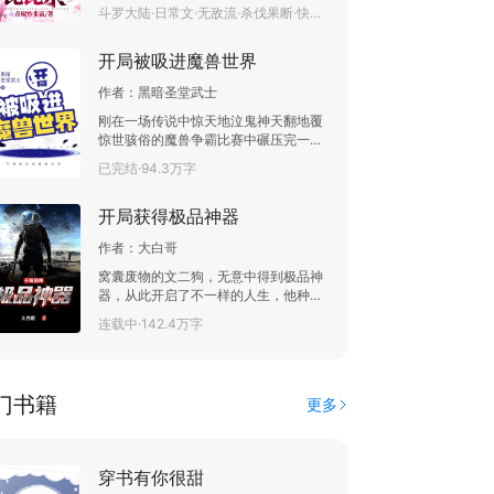
北伸手轻抚对方脸庞。 柳北；“师姐，
斗罗大陆·日常文·无敌流·杀伐果断·快节奏·热血·红颜知己·后宫·已完结·158.2万字
的少年站了出来:我能作证，他们两在房
我陪你一起推翻千寻疾老师的统治好
间里真的在对剧本。 苏蜜:等等，当时房
吗？” 面对着柳北的询问，迷茫中的比
间里明明就两个人，你在哪里？ 金发少
开局被吸进魔兽世界
比东还未反应过来，就已经被对方拥入
年咬牙切齿:我在衣柜里！ 众粉丝:躲床
怀中。 看着天空白云朵朵，他柳北发誓
底下……啊呸，坐沙发上它不香吗？要
作者：
黑暗圣堂武士
要让比比东成为天下最为幸福的女人。
躲衣柜里。 吃瓜群众:等等，这个信息量
刚在一场传说中惊天地泣鬼神天翻地覆
有点大，等我好好捋一捋。
惊世骇俗的魔兽争霸比赛中碾压完一群
菜鸟，在回家路上我正得意忘形异想天
已完结·94.3万字
开，根本没有注意到周围已经开始扭曲
的空间...... “啊——”小巷里传出嘶心裂肺
开局获得极品神器
的惨叫。 几天后，网上传出惊人消息
作者：
大白哥
窝囊废物的文二狗，无意中得到极品神
器，从此开启了不一样的人生，他种田
创业，武道杀敌，不仅横扫他人的轻视
连载中·142.4万字
和嘲笑，赢得娇妻的芳心，更是站到了
这世界的巅峰，睥睨天下。
门书籍
更多
穿书有你很甜