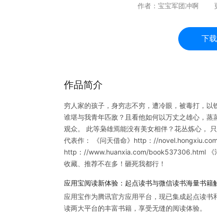
作者：
宝宝军团冲啊
下载
作品简介
穷人家的孩子，身穷志不穷，遭冷眼，被毒打，以
谁堪与我青年匹敌？且看他如何以万丈之雄心，蒸
观众。 此等枭雄焉能没有美女相伴？花丛炼心， 
代表作： 《问天借命》http：//novel.hongxiu.c
http：//www.huanxia.com/book537306.html
收藏、推荐不在多！砸死我都行！
应用宝阅读新体验：起点读书与微信读书海量书籍
应用宝作为腾讯官方应用平台，现已集成起点读书
读两大平台的丰富书籍，享受无缝的阅读体验。