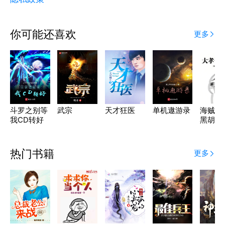
你可能还喜欢
更多
斗罗之别等
武宗
天才狂医
单机遨游录
海贼大
我CD转好
黑胡子
热门书籍
更多