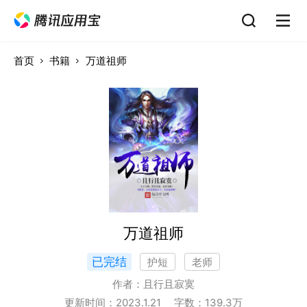
首页
书籍
万道祖师
万道祖师
已完结
护短
老师
作者：
且行且寂寞
更新时间：
2023.1.21
字数：
139.3
万