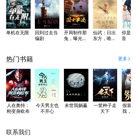
单机在无限
回到过去当
开局制作那
仙武：日出
你是我
编剧
兔，曝光国
东方，唯我
音
士事迹
不败
热门书籍
更多
人在奥特：
今天男主也
末世我躺赢
一筐种子走
假装破
刚变身欧布
不开心
天下
我，反
光万亿
联系我们