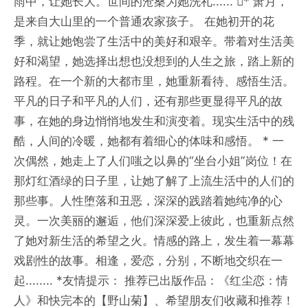
雨中，让她长大。世间的沧桑为她洗礼...... * 萧月，
是来自大山里的一个普通农家孩子。 在她初开的花
季，就让她饱尝了生活中的美好和艰辛。带着对生活美
好和渴望，她选择出想也没想到的人生之旅，踏上新的
路程。在一个新的大都市里，她重新看待、感悟生活。
平凡的日子和平凡的人们，还有那些更显得平凡的故
事，在她的身边悄悄地发生和演变着。现实生活中的残
酷，人间的冷暖，她都有着细心的体味和感悟。 * 一
次偶然，她走上了人们嗤之以鼻的“坐台小姐”岗位！在
那灯红酒绿的日子里，让她了解了上流生活中的人们的
那些事。人性堕落和丑恶，深深的践踏着她纯净的心
灵。一次美丽的邂逅，他们深深爱上彼此，也重新点然
了她对新生活的希望之火。情感的路上，发生着一幕幕
戏剧性的故事。相逢，爱恋，分别，不断地交织在一
起........ *友情提示： 推荐已出版作品：《红尘恋：情
人》和快完本的【野山菊】、希望朋友们收藏和推荐！