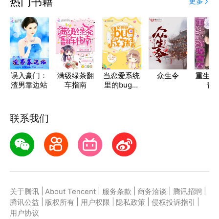
热门书籍
更多
误入豪门：
满级绿茶翻
当恋爱系统
众生令
重生之
渣男靠边站
车指南
里的bug成
青
了精
联系我们
|
|
|
|
|
关于腾讯
About Tencent
服务条款
商务洽谈
腾讯招聘
|
|
|
|
|
腾讯公益
版权所有
用户权限
隐私政策
侵权投诉指引
用户协议