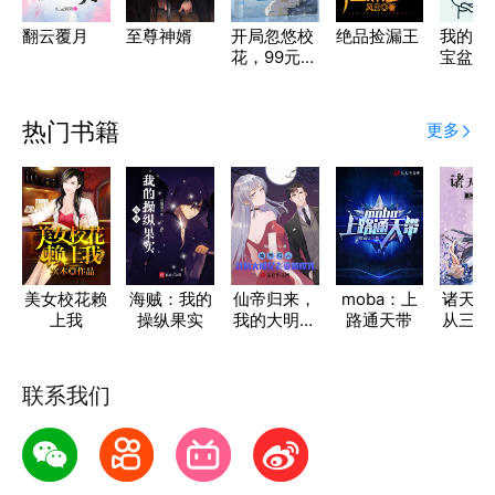
翻云覆月
至尊神婿
开局忽悠校
绝品捡漏王
我的财
花，99元打
宝盆
造金手指
热门书籍
更多
美女校花赖
海贼：我的
仙帝归来，
moba：上
诸天直
上我
操纵果实
我的大明星
路通天带
从三国
老婆被曝光
联系我们