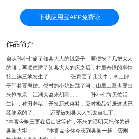
下载应用宝APP免费读
作品简介
自从孙小七偷了知县大人的钱袋子，顺便摸了几把大人
的腰，再顺便睡了知县大人的床之后，村里奇怪的事情
接二连三地发生了。 张家丢了几头牛，李二婶
子闹着要离婚。邻村的小媳妇跳了河，山里土匪也要出
来抢抢亲。江湖大盗来胡闹...... 孙小七每天忙活
生计，种田养猪，开发新式菜肴，应对极品邻居这些已
经够累的了。 还要被知县大人抓去当壮丁。
“本官今晚三更在后山坡等你，不来的话明天把你关进
县衙大牢！” “本官命令你今夜到县衙一趟，否则