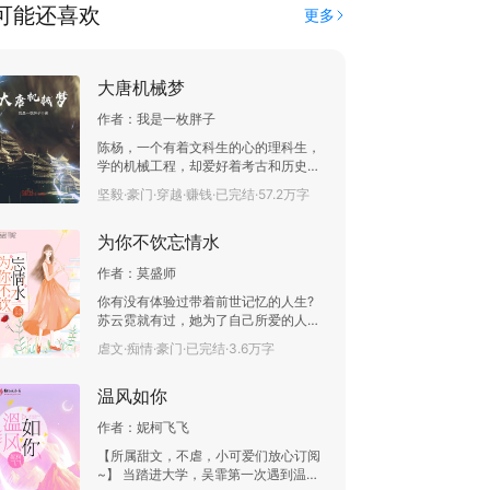
可能还喜欢
更多
大唐机械梦
作者：
我是一枚胖子
陈杨，一个有着文科生的心的理科生，
学的机械工程，却爱好着考古和历史，
毕业以后，厮混在一家专门做考古器械
坚毅·豪门·穿越·赚钱·已完结·57.2万字
的公司，慢慢的熟识了一众考古大佬。
但是，天有不测风云，人有旦夕祸福。
为你不饮忘情水
一次对于乾陵周边发掘的工作，让他穿
越到了大唐贞观年间。 各位看官，且让
作者：
莫盛师
我们看这个文艺范的理科生如何使用自
己的知识在大唐翻云覆雨。 本书的交流
你有没有体验过带着前世记忆的人生?
群已经建好，希望各位感兴趣的大大加
苏云霓就有过，她为了自己所爱的人，
入进来，给二胖提提意见，谢谢了。QQ
拒绝喝下了孟婆茶，获得了新生。 世界
虐文·痴情·豪门·已完结·3.6万字
群号:935484787
这么大，她以为自己不会遇见他，一次
假面舞会，老天爷却让她重新遇见了
温风如你
他。 她对裴翎寒说：“你好！” 崭新的一
世即将开始。
作者：
妮柯飞飞
【所属甜文，不虐，小可爱们放心订阅
~】 当踏进大学，吴霏第一次遇到温煦