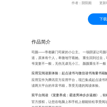
作者：
阴阳殿
更新
下载
作品简介
司颜——帝都豪门司家的小公主。 一场阴谋让司颜
道，原来有个人，卑微地守着她。 重生回到过去，
爷宠妻不一般，无伤无虐无小三。 颜颜重生不一般
应用宝阅读新体验：起点读书与微信读书海量书籍
应用宝作为腾讯官方应用平台，现已集成起点读书
读两大平台的丰富书籍，享受无缝的阅读体验。
双平台阅读 《宠妻养成：霸道男神步步逼婚》，轻
官方授权，让您在电脑上和手机上都能轻松享受阅