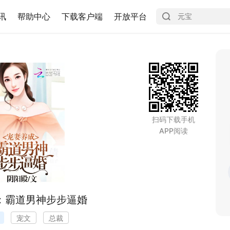
讯
帮助中心
下载客户端
开放平台
扫码下载手机
APP阅读
：霸道男神步步逼婚
宠文
总裁