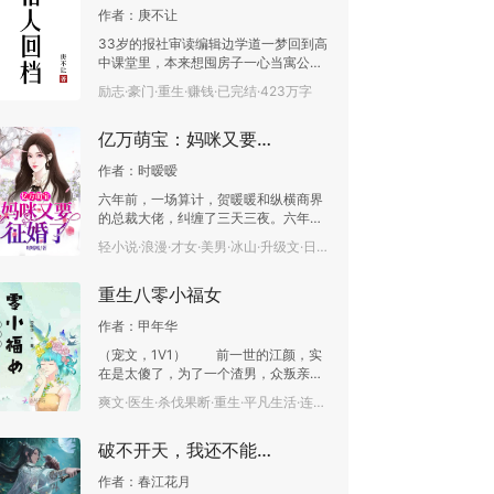
对自己手中又炸了的世界陷入了沉思。
作者：
庚不让
33岁的报社审读编辑边学道一梦回到高
中课堂里，本来想囤房子一心当寓公的
中年大叔依靠长年读报纸的信息积累，
励志·豪门·重生·赚钱·已完结·423万字
取得耀眼的成就。 事业成功后，边学道
成立助学基金，支持年轻人创业，鼓励
亿万萌宝：妈咪又要征婚了
科技创新，弘扬正能量善举，热心社会
公益事业，在成为商界巨子的同时，也
作者：
时暧暧
成为了一代年轻人的奋斗目标和人生偶
像，谱写出一部现代社会男人的梦幻奋
六年前，一场算计，贺暖暖和纵横商界
斗史。
的总裁大佬，纠缠了三天三夜。六年
=======================
后，一只萌宝主动找上门：爹地，我是
轻小说·浪漫·才女·美男·冰山·升级文·日久生情·已完结·106.4万字
你儿子！墨总：我单身，没女人，哪来
的儿子？萌宝：以后就有了，我妈咪颜
重生八零小福女
值高，身材好，值得你拥有！墨总：我
不近女色！谁知，婚后的墨总食髓知
作者：
甲年华
味，天天缠着老婆生娃：儿子太孤单
了，我觉得应该再生三个。贺暖暖吓
（宠文，1V1） 前一世的江颜，实
坏，连夜收拾行李逃走。
在是太傻了，为了一个渣男，众叛亲
离，家破人亡，而且还把家里的祖传秘
爽文·医生·杀伐果断·重生·平凡生活·连载中·32.3万字
方，毫无保留地送给了渣男，最终自己
得到的，却是渣男的背叛，还丢掉性
破不开天，我还不能筑基了？
命。 重活一世，自己又来到了16
岁，这一世的江颜不会再走上一世的老
作者：
春江花月
路，自己一定要保护好自己的所有的亲