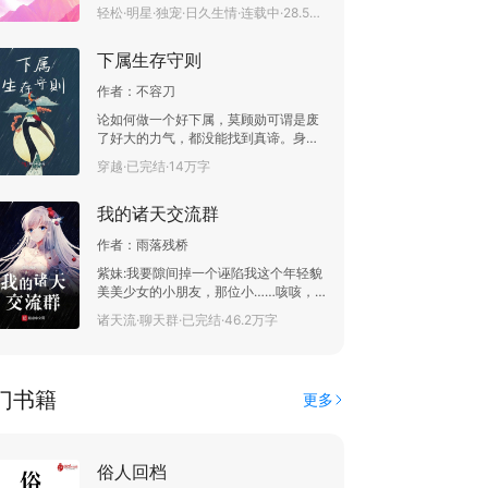
的时候，吴霏就知道自己逃不掉了。这
轻松·明星·独宠·日久生情·连载中·28.5万字
个个子高高，善良温暖的大男孩，在刹
那间深深的刻在了吴霏的心里。 “当你
下属生存守则
爱上了月亮，那么你身边的所有星星都
不在有光芒。”“可你是月亮，我只是月
作者：
不容刀
亮下渺小存在，虽然向往，可又心生畏
惧。” 由于这份胆怯，她决定把这份喜
论如何做一个好下属，莫顾勋可谓是废
欢深深的埋藏在心里，刻意保持与他之
了好大的力气，都没能找到真谛。身边
间的关系。 后来，他大学毕业选择出
一群上司，各个都要讨好，各个都想要
穿越·已完结·14万字
道，她在身后默默的帮他应援。 他毕业
一个听话好使的手下，她表示很犯难。
时，她站在不远处静静的看着他泪流满
最终莫顾勋找到了和谐的解决办法，那
面。 只是她从来不知，他对她始终有些
我的诸天交流群
就是抱好最大老板的大腿。（皇上，丞
许照顾；她不知，他认为她对他并无好
相把臣的奏折给扣下了。皇上：明日就
感；她不知，她看着他哭时，他很想问
作者：
雨落残桥
有人参他，敢欺负朕的人，朕要好好治
问到底发生了什么... 可没在一条起跑线
治他。）
紫妹:我要隙间掉一个诬陷我这个年轻貌
上的人，终究不能齐头并进，直到他离
美美少女的小朋友，那位小……咳咳，
开七年后，彼此以全新的身份再相见...
不对那位先生这么幸运呢？ 哈尔乔丹:求
只是，这一次我们是否还会错过呢？
诸天流·聊天群·已完结·46.2万字
助，绿灯过5了，我要不要立刻跑？ 桐
生战兔:假面骑士的事情能……能叫吃瘪
吗？ 乔纳森乔斯达:我乔家世世代代都是
绅士，那个是特例，绝对是特例! 西撒:
门书籍
更多
群主别拦我啊，我要去铜雀台救jojo! 蓝
牧:我现在新人的世界……刚过来灭霸就
打响指了怎么办，身体已经开始化灰
了。 阿库娅:诶嘿，你们在说什么？ 看
俗人回档
了一眼聊天群里的愉悦“日常”，方泽面