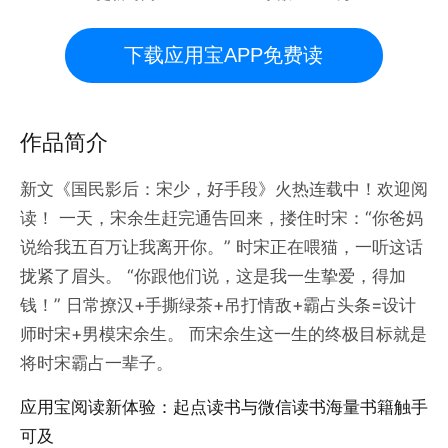
下载应用宝APP免费读
作品简介
新文《国民影后：宋少，好手段》火热连载中！欢迎阅
读！ 一天，宋余生赶完通告回来，搂住时宋：“你爸妈
说给我五百万让我离开你。” 时宋正在喂猫，一听这话
拢紧了眉头。 “你跟他们说，这是我一生挚爱，得加
钱！” 日常撩汉+手撕绿茶+吊打情敌+霸占头条=设计
师时宋+男模宋余生。 而宋余生这一生的终极目标就是
将时宋霸占一辈子。
应用宝阅读新体验：起点读书与微信读书海量书籍触手
可及