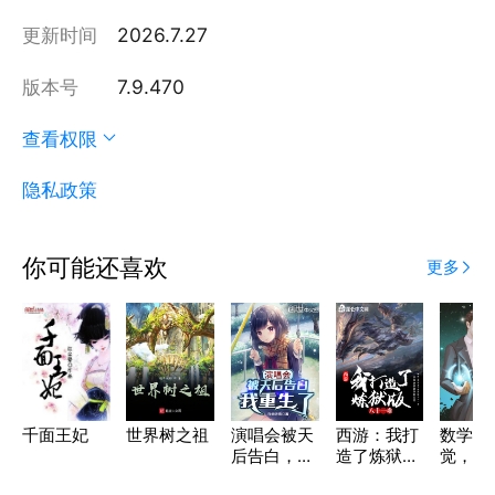
更新时间
2026.7.27
版本号
7.9.470
查看权限
隐私政策
你可能还喜欢
更多
千面王妃
世界树之祖
演唱会被天
西游：我打
数学课
后告白，我
造了炼狱版
觉，我
重生了
八十一难
霸身份