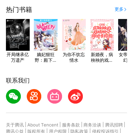
了
热门书籍
更多
开局继承亿
嫡妃狠狂
为你不饮忘
新婚夜，病
女帝的
万遗产
野：殿下休
情水
秧秧的戏精
幻卡
想进门
相公撒娇求
抱抱
联系我们
|
|
|
|
|
关于腾讯
About Tencent
服务条款
商务洽谈
腾讯招聘
|
|
|
|
|
腾讯公益
版权所有
用户权限
隐私政策
侵权投诉指引