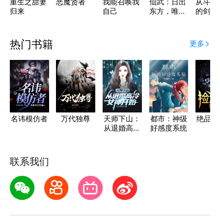
重生之甜妻
恶魔贤者
我能召唤我
仙武：日出
从斗罗
归来
自己
东方，唯我
的剑客
不败
热门书籍
更多
名讳模仿者
万代独尊
天师下山：
都市：神级
绝品捡
从退婚高冷
好感度系统
女神开始
联系我们