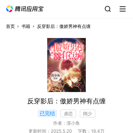
首页
书籍
反穿影后：傲娇男神有点缠
反穿影后：傲娇男神有点缠
已完结
虐恋
阔少
作者：
漠小鱼
更新时间：
2025.5.20
字数：
19.4
万