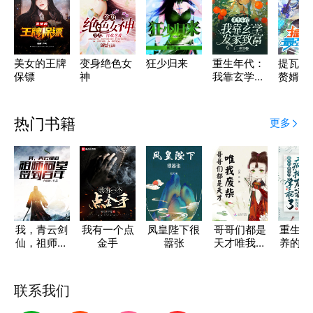
美女的王牌
变身绝色女
狂少归来
重生年代：
提瓦特
保镖
神
我靠玄学发
赘婿
家致富
热门书籍
更多
我，青云剑
我有一个点
凤皇陛下很
哥哥们都是
重生后
仙，祖师祠
金手
嚣张
天才唯我废
养的疯
堂签到百年
柴
派学
联系我们