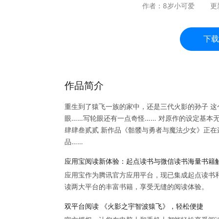
作者：
8岁小可爱
更
下载
作品简介
重生到了猿飞一族的家中，还是三代火影的孙子 这
眼……写轮眼还有一点奇怪…… 对原作的设定基本
肆肆叁贰贰 新作品《骷髅与勇者与魔法少女》正在
品……
应用宝阅读新体验：起点读书与微信读书海量书籍
应用宝作为腾讯官方应用平台，现已集成起点读书
读两大平台的丰富书籍，享受无缝的阅读体验。
双平台阅读 《火影之宇智波猿飞》，轻松便捷