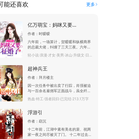
可能还喜欢
更多
亿万萌宝：妈咪又要征婚了
作者：
时暧暧
六年前，一场算计，贺暖暖和纵横商界
的总裁大佬，纠缠了三天三夜。六年
后，一只萌宝主动找上门：爹地，我是
轻小说·浪漫·才女·美男·冰山·升级文·日久生情·已完结·106.4万字
你儿子！墨总：我单身，没女人，哪来
的儿子？萌宝：以后就有了，我妈咪颜
超神兵王
值高，身材好，值得你拥有！墨总：我
不近女色！谁知，婚后的墨总食髓知
作者：
拜月楼主
味，天天缠着老婆生娃：儿子太孤单
了，我觉得应该再生三个。贺暖暖吓
因一次任务中被出卖了行踪，肖强被迫
坏，连夜收拾行李逃走。
与一百余名雇佣军正面战斗，虽全歼敌
军，扬我国威，但身体也因此出了问
热血·特工·强者回归·已完结·213.1万字
题，不得不暂时离开‘龙隐’大队。 半年
后，为执行一项特殊任务，肖强潜入中
浮游引
海。红尘都市，美女如云，国内国外，
强敌如林，肖强以强势姿态披荆斩棘，
作者：
窈沉
龙腾宇内。
十二年前，江湖中素有美名的裴、祝两
家一夜之间尽被灭了门。 十二年过去，