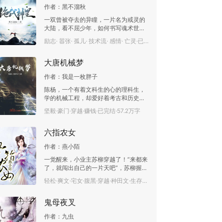
前这个妖魔鬼怪。 他的高冷、不可一
作者：
黑不溜秋
世、傲慢，都哪去了？ 难道被狗吃了
一双曾被夺去的异瞳，一片名为戒灵的
吗？
大陆，看不屈少年，如何书写魂术世界
的传奇。
励志· 嚣张· 孤儿· 技术流· 感情· 亡灵·已完结·130.1万字
大唐机械梦
作者：
我是一枚胖子
陈杨，一个有着文科生的心的理科生，
学的机械工程，却爱好着考古和历史，
毕业以后，厮混在一家专门做考古器械
坚毅·豪门·穿越·赚钱·已完结·57.2万字
的公司，慢慢的熟识了一众考古大佬。
但是，天有不测风云，人有旦夕祸福。
六指农女
一次对于乾陵周边发掘的工作，让他穿
越到了大唐贞观年间。 各位看官，且让
作者：
燕小陌
我们看这个文艺范的理科生如何使用自
己的知识在大唐翻云覆雨。 本书的交流
一觉醒来，小业主苏柳穿越了！“来都来
群已经建好，希望各位感兴趣的大大加
了，就闯出自己的一片天吧”，苏柳握紧
入进来，给二胖提提意见，谢谢了。QQ
拳头！然而，事实是：苏柳，女，贫困
轻松·爽文·宅女·腹黑·穿越·种田文·生存奇遇·已完结·90.5万字
群号:935484787
户苏家长女，天生六指，不详之名远播
海外。内有包子娘，外有贱二房，上有
鬼母夜叉
极品爷奶，下有心机庶妹。苏柳轻抚着
被破布条包裹的手指：唉，六指上位，
作者：
九虫
难啊！【情节虚构，请勿模仿】