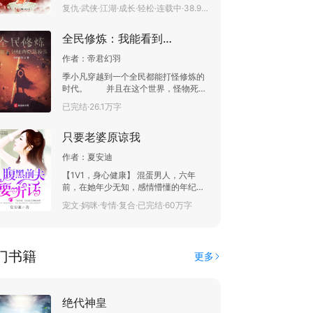
江湖中人已经淡忘了当年那件惨剧，但
复仇·武侠·江湖·成长·轻松·连载中·38.9万字
有人始终记得那晚被血色染红的天，发
誓要查清真相，血债血偿。 苏璟以为这
全民修炼：我能看到怪物隐藏掉落
一生都要在复仇中度过，步步为营，举
步维艰，但上天似乎是觉得亏欠他良
作者：
帝君幻羽
多，便给他送来了沉姝。 沉姝以为她从
山中出来只是找个俊俏郎君就可以回去
季小凡穿越到一个全民都能打怪修炼的
了的，谁知卷入一场又一场的风波之
时代。 并且在这个世界，怪物死后
中。 沉姝:原来我这一出山，竟是来渡你
会有物品掉落：功法、武技、丹药、武
已完结·26.1万字
的。 苏璟:其实我本来是不在意生死的，
器…… 一次打怪后，季小凡爆出了
死了便也算了，掉进地狱也不怕，可偏
神造级物品掉落。 从此以后，他能
偏叫我遇见了你，我就有些舍不得去死
只要老婆原谅我
够看到怪物隐藏信息，包括怪物被杀后
了。 十二年未入世的青衣女剑客VS在江
的物品掉落……
湖搅风搅雨的复仇阁主 一段惊心动魄的
作者：
夏安迪
江湖之路！！！
【1V1，身心健康】 混蛋男人，六年
前，在她年少无知，感情懵懂的年纪。
欺骗了她的感情、婚姻，还在她肚子中
宠文·妈咪·专情·复合·已完结·60万字
留下一个小混蛋，之后消失不见。 六年
后，当她差不多已经忘记他，他以商界
帝王的身份出现在她面前。 人前的画风
是这样的。 淡然一瞥，仿佛根本不认识
门书籍
更多
她。 背后的画面，完全颠覆人的正常思
维。 “祁洛翊，快点滚去和我离婚。” 男
人一脸的惊喜和无辜：“老婆，滚去离婚
我不会，但是我会和你滚床单。” 云非
绝代神皇
墨直接惊呆在原地，双目震惊的瞪着眼