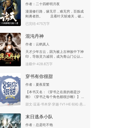
作者：
二十四桥明月夜
漫漫修行路，缘无尽，难无穷，百炼成
刚勇者胜。 且看叶天斩难关，破坚
锁，炼红尘，逆天道，谱写诸天万古传
已完结·475万字
奇。
混沌丹神
作者：
云鹤真人
天才少年古云，因为被上古神族中下神
印，导致灵力减弱，成为青山门公认的
废物，被贬为杂役。父亲因此被牵连，
连载中·428.8万字
废除族长之位，囚禁在敌人飞卢家族的
天牢里。这时古云发现了自己身上隐藏
穿书有你很甜
的秘密，并且跟古神达成合作协议。在
古神的混沌空间里，灵草可以无限生
作者：
夏夜星繁
长。古云四处搜寻灵草种子，炼制大量
丹药，让自己的修为迅速提升。古云成
【本书又名：《穿书之在座的都是沙
功恢复灵力，拯救了族人，一鸣惊人。
雕》《穿书之每个角色都很沙雕》】 意
经过一系列的历练，古云成为世间强
外穿书到自己断更的一部小说里，林冬
甜文·逗逼·书本穿·穿越·1V1·HE·轻松·悬疑推理·已完结·20.8万字
者，炼丹大师。与此同时，古神也恢复
暖才发现这几天一直出现在她梦里的，
神格，要夺取古云的身体，一场殊死搏
竟然是她书中的一个炮灰男配。 突
斗之后，古云最终杀死古神，夺取古神
末日逃杀小队
然意识觉醒后，纪一恒才发现原来自己
的神格，成为第一个拥有神格的凡人，
只是一本未完结小说中的炮灰男配，故
破开虚空，翱翔浩宇。
作者：
总是吃不饱
事依然在进行着，唯一不同的是他把作