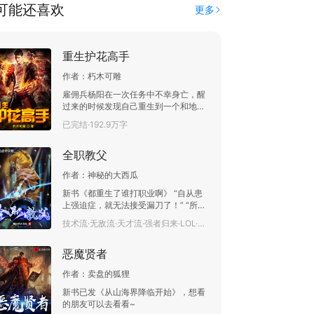
可能还喜欢
更多
重生护花高手
作者：
朽木可雕
雇佣兵杨阳在一次任务中不幸身亡，醒
过来的时候发现自己重生到一个和地球
一模一样的世界。并且脑海里拥有一个
已完结·192.9万字
超智能计算机代码，上能运算天文地理
世界生灭，下能探知叵测人心美人意
全职教父
想。少年热血，只手托起一片辉煌盛
世。
作者：
神秘的大西瓜
新书《都重生了谁打职业啊》 “自从患
上强迫症，就无法接受漏刀了！” “所
以，你去打野了？” “对！” “但是，你没
技术流·无敌流·天才流·强者归来·LOL·职业选手·玩家·搞笑·已完结·46.1万字
有自己的野区吗，为什么一直在我家的
野区刷的干干净净？” “为了预防你抢我
恶魔贤者
野怪，先下手为强。” …… 已有万订老书
《联盟之魔王系统》，《峡谷之巅》
作者：
卖盘的狐狸
新书已发《从山海界降临开始》，想看
的朋友可以去看看~