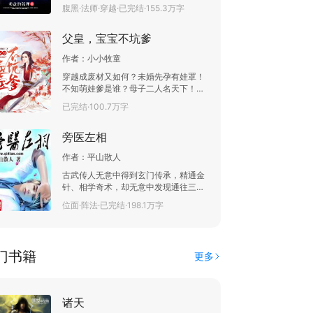
腹黑·法师·穿越·已完结·155.3万字
父皇，宝宝不坑爹
作者：
小小牧童
穿越成废材又如何？未婚先孕有娃罩！
不知萌娃爹是谁？母子二人名天下！还
怕没人倒插门？“娘亲，我找了一个
已完结·100.7万字
爹！”某宝领回个妖孽王爷，大声宣布。
女人淡定抬了抬眼：儿子，别坑爹了，
旁医左相
你是老娘是自产自销！
作者：
平山散人
古武传人无意中得到玄门传承，精通金
针、相学奇术，却无意中发现通往三千
小千世界的通道。。。。。。 读者
位面·阵法·已完结·198.1万字
群：228694703，有什么建议和意见都
能在群里提出来。
门书籍
更多
诸天