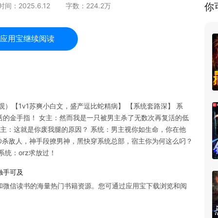
你
时间：
2025.6.12
字数：
224.2
万
应用宝继续阅读
）【1v1苏爽小白文，盛产逗比蛇精病】 【系统套路深】 系
活的金手指！ 女主：然而我是一只被男主杀了无数次再复活的低
女主：这就是你废我腿的原因？ 系统：男主视你如生命，你在他
：秒杀敌人，神手段撩男神，黑快穿系统总部，宿主你为何这么叼？
统：orz求放过！
触手可及
和微信读书的海量热门书籍资源。您可通过应用宝下载浏览和阅