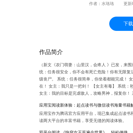
作者：
水珞珞
更新
下载
作品简介
（新文《农门萌妻：山里汉，会疼人 》已发，来围观
统：任务很安全，你不会有死亡危险！你有无限复
级丧尸。 系统：任务很简单，你坐着都能完成！ 
在！ 女主：我只是一把剑！ 【女主有毒】 系统
女主：我的目标是完虐敌人，攻略男神，报复你！ 系
应用宝阅读新体验：起点读书与微信读书海量书籍
应用宝作为腾讯官方应用平台，现已集成起点读书
读两大平台的丰富书籍，享受无缝的阅读体验。
双平台阅读 《快穿女王苏遍全世界》，轻松便捷