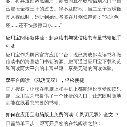
澈。将其送回飒熙国后，苏澈简直不敢相信别人口中自
己那段金枝玉叶的过去。猝不及防地，当二皇子宣璟辙
闯入视线时，她听到她仙爷爷在耳侧低声道：“你这色
坯……还不快擦擦口水……”
应用宝阅读新体验：起点读书与微信读书海量书籍触手
可及
应用宝作为腾讯官方应用平台，现已集成起点读书和微
信读书的海量热门书籍资源。您可通过应用宝下载浏览
和阅读两大平台的丰富书籍，享受无缝的阅读体验。
双平台阅读 《夙玥无双》，轻松便捷
官方授权，让您在电脑上和手机上都能轻松享受阅读乐
趣。应用宝为您提供了一个便捷的入口，让您随时随地
都能在线看您想要的书籍。
如何在应用宝电脑版上免费阅读《 夙玥无双》全文 ？
只需简单三步，即可开启您的在线阅读之旅：
