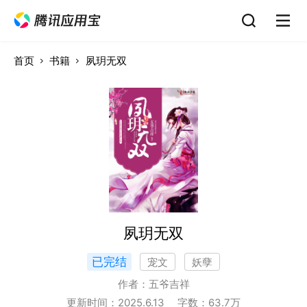
首页
书籍
夙玥无双
夙玥无双
已完结
宠文
妖孽
作者：
五爷吉祥
更新时间：
2025.6.13
字数：
63.7
万