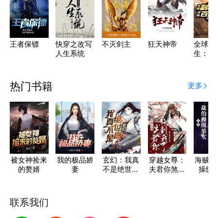
王者保镖
快穿之改写
不灭剑主
狂天神帝
全球副
人生系统
生：开
倍暴击
热门书籍
更多
被女神捡来
我的极品娇
玄幻：我真
穿越女尊：
海贼：
的赘婿
妻
不是绝世高
夫君你煞到
操纵
人
我了
联系我们