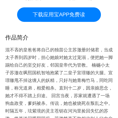
下载应用宝APP免费读
作品简介
混不吝的皇爸爸将自己的独苗公主苏澈册封储君，当成
太子养到四岁时，担心她娘对她太过宠溺，便把她一脚
踢给自己的至交好友，邻国皇帝代为管教。 楠樾小太
子苏澈在飒熙国机智地抱紧了二皇子宣璟辙的大腿。宣
璟辙甩不掉这缠人的妖精，只好与她青梅竹马，同吃同
睡，称兄道弟，相爱相杀。直到十二岁，因亲娘思念，
她才不得不踏上归途。 回宫当夜，苏家就遭遇了一场
狗血政变，爹妈被杀。传说，她也被烧死在叛乱之中。
时隔五年，玹紫境的灵主苍钥在河沟里捡回失忆的苏