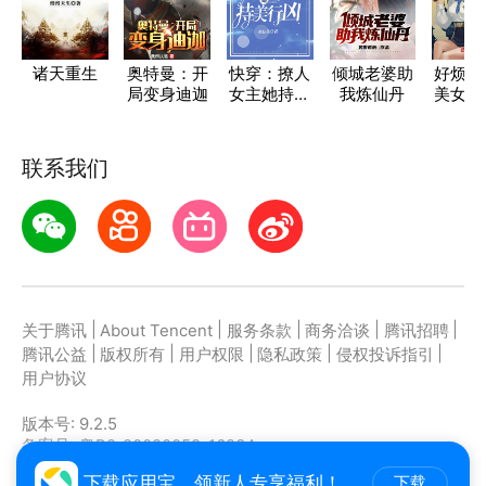
诸天重生
奥特曼：开
快穿：撩人
倾城老婆助
好烦啊
局变身迪迦
女主她持美
我炼仙丹
美女校
行凶
落荒
联系我们
|
|
|
|
|
关于腾讯
About Tencent
服务条款
商务洽谈
腾讯招聘
|
|
|
|
|
腾讯公益
版权所有
用户权限
隐私政策
侵权投诉指引
用户协议
版本号:
9.2.5
备案号: 粤B2-20090059-1623A
主办者: 深圳市腾讯计算机系统有限公司
下载应用宝，领新人专享福利！
下载