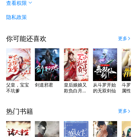
查看权限
隐私政策
你可能还喜欢
更多
父皇，宝宝
剑道邪君
皇后娘娘又
从斗罗开始
斗罗之
不坑爹
欺负白月光
的无双剑仙
属性开
了
敌
热门书籍
更多