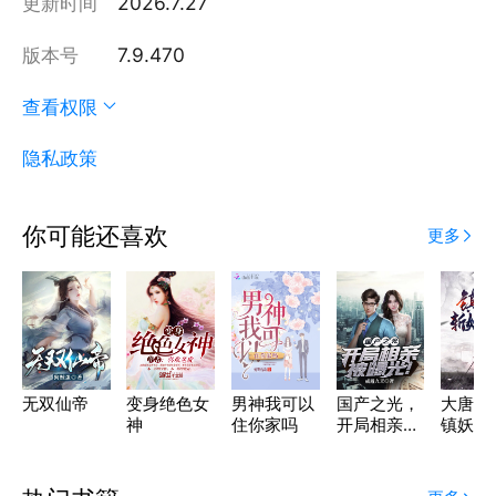
更新时间
2026.7.27
版本号
7.9.470
查看权限
隐私政策
你可能还喜欢
更多
无双仙帝
变身绝色女
男神我可以
国产之光，
大唐：
神
住你家吗
开局相亲被
镇妖司
曝光！
三十年