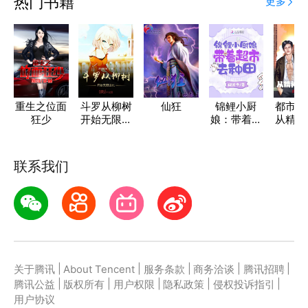
热门书籍
更多
重生之位面
斗罗从柳树
仙狂
锦鲤小厨
都市神
狂少
开始无限进
娘：带着超
从精神
化
市去种田
开
联系我们
|
|
|
|
|
关于腾讯
About Tencent
服务条款
商务洽谈
腾讯招聘
|
|
|
|
|
腾讯公益
版权所有
用户权限
隐私政策
侵权投诉指引
用户协议