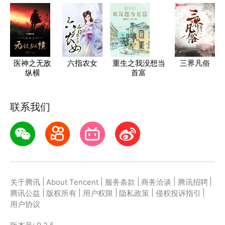
医神之无敌
六指农女
重生之我没想当
三界凡俗
纵横
首富
联系我们
|
|
|
|
|
关于腾讯
About Tencent
服务条款
商务洽谈
腾讯招聘
|
|
|
|
|
腾讯公益
版权所有
用户权限
隐私政策
侵权投诉指引
用户协议