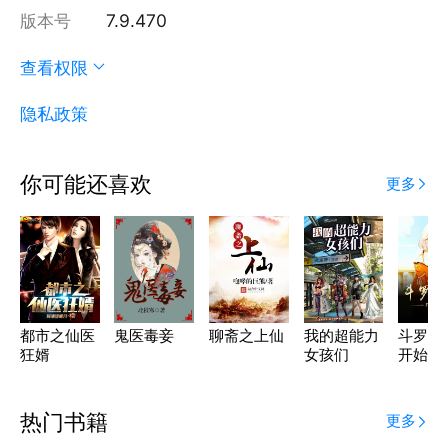
版本号
7.9.470
查看权限
隐私政策
你可能还喜欢
更多
都市之仙医
鬼医毒妾
聊斋之上仙
我的超能力
斗罗从
狂婿
女孩们
开始无
化
热门书籍
更多