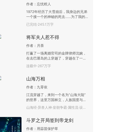
作者：
忘忧棺人
1972年经历了大雪崩后，我身边的兄弟
一个接一个的神秘的死去……为了我的
兄弟我和几位朋友凭着一张古老的藏宝
已完结·245.1万字
图来到神秘的西昆仑深处，并深入地下
去寻找救命之法，经历了血池，神秘
将军夫人惹不得
船，河童索命…… 一系列诡异惊悚的事
情后，我发现，可怕的诅咒原来才刚刚
作者：
月荼
的开始……
打赢了一场离婚官司的金牌律师沈婉，
在去巴厘岛的上穿越了，穿越在了一个
与她同名同姓的，想不开跳水自杀的夫
连载中·267万字
人身上。她原本只想好好养好身体，谋
划谋划，和这大猪蹄子和离了，自己过
山海万相
逍遥日子去。……
作者：
九零依
江流穿越了，来到一个名为“山海大陆”
的世界，这里万国林立，人族国度与异
人国度常年交战。 而记载在《山海经》
山海经·异兽人神·皇朝争霸·属性流·设定庞大·成长流·连载中·55.6万字
当中的异兽、鱼鸟、人神，全都成了上
古传说。 不过人族却可以通过启灵，来
斗罗之开局签到帝龙剑
觉醒上古神兽的种种能力进行战斗，此
类被成为“相师”。 身为穿越者，江流在
作者：
用蒜苗保护草
启灵时意外获得一本金色书册，从此走