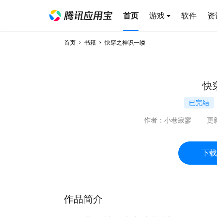
首页
游戏
软件
资
首页
书籍
快穿之神识一缕
快
已完结
作者：
小巷寂寥
更
下载
作品简介