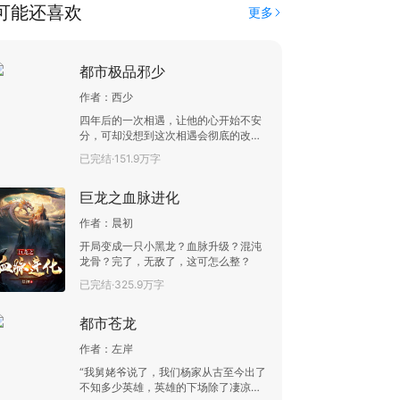
可能还喜欢
更多
都市极品邪少
作者：
西少
四年后的一次相遇，让他的心开始不安
分，可却没想到这次相遇会彻底的改变
他的一生。一次偶然的车祸，再次醒来
已完结·151.9万字
一切都变得不一样了，回到了五年前，
一个彻底被改变的的大都市已经不再是
巨龙之血脉进化
凡人的天下，修仙者遍布整个世界，而
易修界的人，想要控制凡人，他知道自
作者：
晨初
己必须站出来，改变这一切，找到自己
重生的原因， 找到自己所爱之人，查清
开局变成一只小黑龙？血脉升级？混沌
楚这一切的事情。
龙骨？完了，无敌了，这可怎么整？
已完结·325.9万字
都市苍龙
作者：
左岸
“我舅姥爷说了，我们杨家从古至今出了
不知多少英雄，英雄的下场除了凄凉就