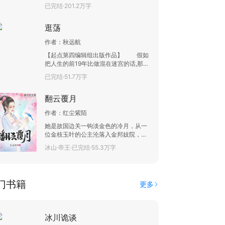
是悲惨，所以，他更希望我当个奸雄。
已完结·201.2万字
老人临终的吩咐，我也不能不听不是。”
谨记舅老爷遗言的妖孽“初九”进入了这
逛荡
花花都市，他必将泛起一场惊天波澜，
收获暧昧无限！
作者：
秋远航
【起点第四编辑组出版作品】 假如
把人生的前19年比做混在迷宫的话,那我
们这一群人就像没了头的苍蝇毫无目的
已完结·51.7万字
地逛荡。 终于有天老师义正词严的
说:冲吧!大学就是你们跨越命运的分水
翻云覆月
岭. 于是恍然大悟、奋笔疾书......
99年当我们兴致勃勃的踏入大学校
作者：
红尘紫陌
门时，很快就发现——梦想中的大学无
非是再次进入了一个更大的迷宫，无奈
她是故国边关一钩淡金色的冷月，从一
继续逛荡。 换句话说，生活原本就
位金枝玉叶的公主沦落入金邦妓院，又
是一个骗局,但不知为什么，当我们终于
回到皇帝哥哥身边； 他是天边一抹飘逸
冰山·帝王·已完结·55.3万字
觉悟了,可是却毕业了……
的流云，白马银锤枪人人争羡的世间才
_________________________________________________________
俊，却将风华正茂的生命和满怀豪情无
一本写实的冷门书~~~用心去写
怨无悔的奉献给了身为南宋复国元帅的
~~~追忆似水年华 欢迎关注我的新
父亲。 她为他远涉千山万水咫尺天涯间
门书籍
书《南漂十年》起点首发
更多
的邂逅；他却为了道义奋扫胡尘不顾
身，五千裘锦丧胡尘。
冰川诡谈