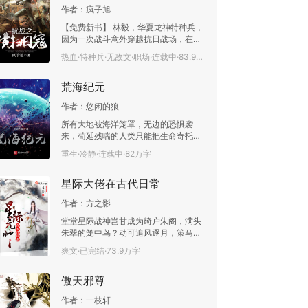
了，你们都可以滚了！”
作者：
疯子旭
【免费新书】 林毅，华夏龙神特种兵，
因为一次战斗意外穿越抗日战场，在血
雨腥风的战场上，他不忘初心牢记使
热血·特种兵·无敌文·职场·连载中·83.9万字
命，拿起刀扛起枪，奋起反抗奋勇杀
敌，杀得日寇闻风丧胆。 “杀！狗
荒海纪元
日的小鬼子们，接受审判吧！” “我
要杀鬼子，我要杀汉奸，决不愧对先
作者：
悠闲的狼
烈！” 在日寇面前他是“冷面恶魔”
在百姓面前他是“民族英雄”， 他是华夏
所有大地被海洋笼罩，无边的恐惧袭
的军人，一生只记得一句话:“犯我中华
来，苟延残喘的人类只能把生命寄托在
者，虽远必诛！”
十三艘钢铁巨轮之上。 面对深海的恐怖
重生·冷静·连载中·82万字
生物，开发的机械降神，生物降神计划
带来的是希望还是更多的无助？ 腐败的
星际大佬在古代日常
阶级社会背后是科技的绝对强盛，但为
何这一切都隐藏在幕后？ 一汪水，一艘
作者：
方之影
木船，一道白光，组合在一起又能形成
新的未来，可一切该何去何从。 踏入最
堂堂星际战神岂甘成为绮户朱阁，满头
上层的甲板，周隐没有喜悦，没有笑
朱翠的笼中鸟？动可追风逐月，策马扬
意。 望着从星空中生长到海面的世界
鞭，豪歌烈酒行天下，静能坐卧庭前看
爽文·已完结·73.9万字
树，他再次确立了自己的目标。 这是他
闲花，夜伴蝉唱安然眠的生活才是吾辈
对自己乃至这个世界的救赎！
之追求。总结：这是一个星际时代的强
傲天邪尊
悍灵魂来到古代做闲人的精彩故事。
作者：
一枝轩