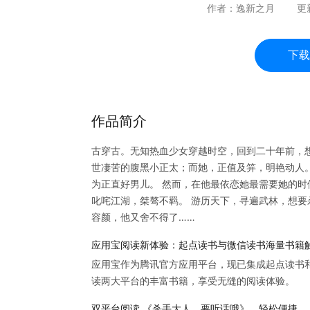
作者：
逸新之月
更
下载
作品简介
古穿古。无知热血少女穿越时空，回到二十年前，
世凄苦的腹黑小正太；而她，正值及笄，明艳动人
为正直好男儿。 然而，在他最依恋她最需要她的时
叱咤江湖，桀骜不羁。 游历天下，寻遍武林，想要
容颜，他又舍不得了……
应用宝阅读新体验：起点读书与微信读书海量书籍
应用宝作为腾讯官方应用平台，现已集成起点读书
读两大平台的丰富书籍，享受无缝的阅读体验。
双平台阅读 《杀手大人，要听话哦》，轻松便捷