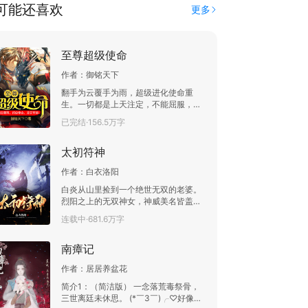
可能还喜欢
更多
至尊超级使命
作者：
御铭天下
翻手为云覆手为雨，超级进化使命重
生。一切都是上天注定，不能屈服，不
得反坑。而我——注定是那俯瞰世间的
已完结·156.5万字
超强至尊！
太初符神
作者：
白衣洛阳
白炎从山里捡到一个绝世无双的老婆。
烈阳之上的无双神女，神威美名皆盖
世；自此山野小子白炎携悍妻，从小镇
连载中·681.6万字
而出，寻找太初神符，开始搅乱九天十
地三千界域。什么？你说你有远古神
南瘴记
兵，威能无匹？你还有绝世功法，天下
无敌？且看我有太初姻缘符，绑定至高
作者：
居居养盆花
神主成老婆；我有太初雷霆符，召唤九
天神雷战八方；我有太初吞噬符，吞噬
简介1：（简洁版） 一念落荒毒祭骨，
天地万物为我用…………到最后白炎发现
三世离廷未休思。 (*￣3￣)╭♡好像字
自己本来的身份似乎也并不简单。但面