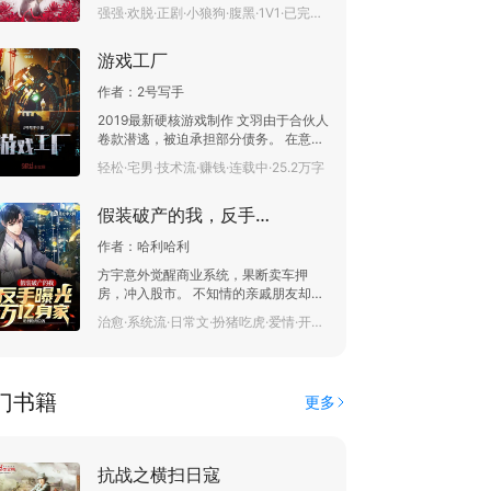
太少了，Ծ ̮ Ծ，重新来。 简介2：（正
强强·欢脱·正剧·小狼狗·腹黑·1V1·已完结·32.8万字
对无数神帝大佬，他还是习惯大喝一
经版） 原本以为我只是个在忘川做引渡
声：“全部跪下，你们的至高神主是我老
工作的艄婆，而他只是黄泉著名景点
婆！”
游戏工厂
——彼岸花海的形象大使，但在他上了
我的船，我才知道，我俩之前还有过那
作者：
2号写手
么段刻骨铭心的，美好的情缘？ (◔◡◔)
还有一个 简介3（文艺版） 一笔起落，
2019最新硬核游戏制作 文羽由于合伙人
写到处云水苍茫。 摧拉枯朽的岁月摧
卷款潜逃，被迫承担部分债务。 在意外
折，于她而言不过旦夕朝暮，于他而言
获得了游戏工厂系统后，决定重新杀入
轻松·宅男·技术流·赚钱·连载中·25.2万字
却是劫灭无常。 那天，初见时他如月下
了游戏界。 能做一款游戏没什么稀罕。
昙，折一晚夜的诗韵。 那天，她的莳缘
我现在能造一座游戏工厂。 不断开拓最
钟定在天茄月见上，是否一切早已注
假装破产的我，反手曝光万亿身家
新的游戏制作技术。 打破西方的技术垄
定？ 那天，三宿业火，十里红妆，他将
断。 从根源上让国人的游戏制作技术崛
嫁衣如火的她送去黄泉…… 痴缠的情，
作者：
哈利哈利
起。 EA,育碧，动视，SONY，任天堂，
执着的心，他说，他为一人才来忘川，
CAPCOM。。。。。终将进入历史。
方宇意外觉醒商业系统，果断卖车押
她说，若入轮回，她会留他在心里。 新
他们终将诚服于你的脚下。 一场游戏工
房，冲入股市。 不知情的亲戚朋友却以
的原点，相逢，千言万话全作一句：好
业的革命正在酝酿。 这势必要开创一片
为方宇破产，方宇也顺势假装破产。 女
久不见。
治愈·系统流·日常文·扮猪吃虎·爱情·开局流·曝光流·轻松·已完结·64.4万字
游戏新天地。 实现游戏娱乐的终极梦
友立刻提分手，“好兄弟”落井下石，亲
想。
戚避而远之。 一个月后，方宇反手曝光
投资圈大神身份，成为亿万富翁。 “方
宇，我们复合吧。” “方宇，之前都是误
门书籍
更多
会，最近公司有业绩指标，反正你赚了
几个亿，要不帮我冲下业绩呗。” “小宇
啊，之前是我们不对，但是你表哥女朋
友要求买房，你帮你表哥出了吧，都是
抗战之横扫日寇
亲戚。” 方宇冷笑：“脸疼不？疼就对