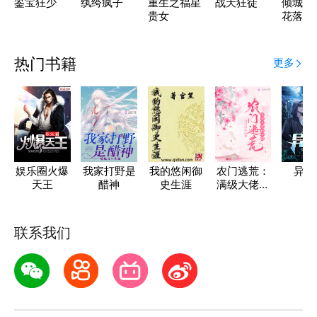
鉴宝狂少
纨绔疯子
重生之福星
战天狂徒
倾城惊
贵女
花落
热门书籍
更多
娱乐圈火爆
我家打野是
我的悠闲御
农门逃荒：
异能
天王
醋神
史生涯
满级大佬有
空间
联系我们