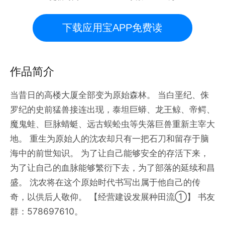
下载应用宝APP免费读
作品简介
当昔日的高楼大厦全部变为原始森林。 当白垩纪、侏
罗纪的史前猛兽接连出现，泰坦巨蟒、龙王鲸、帝鳄、
魔鬼蛙、巨脉蜻蜓、远古蜈蚣虫等失落巨兽重新主宰大
地。 重生为原始人的沈农却只有一把石刀和留存于脑
海中的前世知识。 为了让自己能够安全的存活下来，
为了让自己的血脉能够繁衍下去，为了部落的延续和昌
盛。 沈农将在这个原始时代书写出属于他自己的传
奇，以供后人敬仰。 【经营建设发展种田流①】 书友
群：578697610。