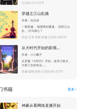
电影，追逐梦想，实现人生的自我价值
已完结·217.4万字
罚阴遣；仗侠肝义胆与一身道术，救活
的故事。 国际大导演马克.王在接受时代
人于阴阳罅隙，渡死人于无间鬼道！危
周刊记者采访时说道：”纪录是用来打破
难时刻，且看最后一个道士王者归来！
穿越之江山乱殇
的！” 被时尚界誉为最完美曲线的S女
王，好莱坞四小花之一的布莱克.莱弗利
作者：
比比涂
接受记者采访时道：”马克非常有才华，
非常酷！” 华纳总裁巴里.梅耶道：”马克
一朝穿越， 相遇离别重逢， 历经江山
是最有价值，最值得投资的制作人！”
乱， 付与谁心？
大美人艾柏梅.希尔德道：”没有与马克
苦恋·王爷·专情·穿越·已完结·28万字
在一起，是我一生中最大的错误！” 好
莱坞权威杂志《票房》：”马克.王这个
没有经过任何正式培训，半道出家的金
从大时代开始的影视穿越
牌制作人制作电影从未失手，都能给投
资者以几倍回报，这让好莱坞对他趋之
作者：
小小鹏子
若骛。”
从穿越《大时代》开始，改变小犹太，
方家三女的命运……
穿越·成熟·轻松·已完结·60.4万字
门书籍
更多
神豪从看网络直播开始