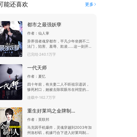
可能还喜欢
更多
都市之最强妖孽
作者：
仙人掌
异界强者魂穿都市，平凡少年坐拥不二
法门，陷害、羞辱、欺凌……这一刻开
始与我再无干系！绝世天才如何？三大
已完结·240.1万字
主神又如何？！待我成神之际，便是你
等陨落之时！“我叫江亦，一个死过一回
一代天师
的人！”
作者：
夏忆
四十年前，有夫妻二人不听祖宗遗训，
惨死村口，她被去除双眼吊在祠堂的那
棵老银杏树上；一年后，外地青年挖出
连载中·162.7万字
奇怪人俑，却陷入生死劫难，幸得一老
道所救。四十年后，一封神秘信件把目
重生好莱坞之金牌制作人
光重新拉回了那个村落，却不知打开那
封信便意味着地狱之门的开启……三尺
作者：
英联邦
青锋，常断生死二根；八卦灵符，横渡
阴阳两道。被誉为最后一个道士的一代
马克因手机爆炸，灵魂穿越到2003年加
天师查文斌为救他人被迫重回江湖，他
州洛杉矶，机缘巧合下进入好莱坞制作
救人于阴阳之间，却引业火烧身，遭天