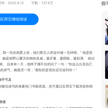
你
时间：
2025.6.12
字数：
127.4
万
应用宝继续阅读
，我一见你就爱上你，他们斯文人把这叫做一见钟情。” 他是权
 她是朝野心覆天的御前巫咸，最歹毒，最阴险，最刻薄。 他治
纲。 后来有一天，他终于绷不住的问了一句：“你这么出卖自己
间的戾气，她羞涩一笑：“羞耻的是现在还没追到你！”
触手可及
和微信读书的海量热门书籍资源。您可通过应用宝下载浏览和阅
便捷