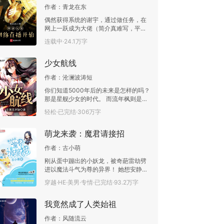
作者：
青龙在东
偶然获得系统的谢宇，通过做任务，在
网上一跃成为大佬（简介真难写，平行
世界，请勿对号入座。） 直播文，直播
连载中·24.1万字
文，直播文。重要的事说三遍，不喜勿
入！扣扣群号489997817 想加的加一下
少女航线
作者：
沧澜波涛短
你们知道5000年后的未来是怎样的吗？
那是星舰少女的时代。 而流年枫则是
5000万星舰少女中唯一的男性星辰提督
轻松·已完结·306万字
———————————— 读者群：
482638802
萌龙来袭：魔君请接招
作者：
古小萌
刚从蛋中蹦出的小妖龙，被奇葩雷劫劈
进以魔法斗气为尊的异界！ 她想安静修
仙，有人偏不让她如愿，她不就是长得
穿越·HE·美男·专情·已完结·93.2万字
好看且形单影只么，什么孔雀男莲花女
的要不要这么没底线没节操地折腾
我竟然成了人类始祖
她？！ 而且，那个外表温雅实则腹黑的
家伙能不能不缠着她！ 她不止一次说
作者：
风随流云
过：人妖殊途，我身为一只妖，是绝对