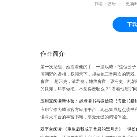
作者：
弦乐
更新
下载
作品简介
第一次见他，她握着他的手，一脸戏谑：“这位公子
倾朝野的贤相，权倾天下，却被她三番两次的调戏。
贪官， 惩污吏，清君侧，她救贪官，褒污吏，乱朝
的良知，坏事做绝，不觉得羞耻么？” 看着他眉宇
应用宝阅读新体验：起点读书与微信读书海量书籍
应用宝作为腾讯官方应用平台，现已集成起点读书
读两大平台的丰富书籍，享受无缝的阅读体验。
双平台阅读 《重生后我成了暴君的黑月光》，轻松