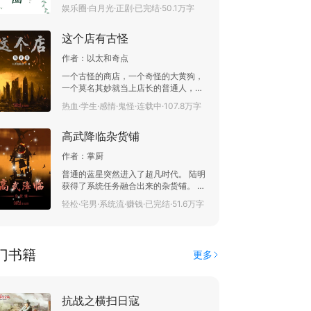
七八糟，渣男渣女谁都能踩上一脚，连
娱乐圈·白月光·正剧·已完结·50.1万字
前世的青梅竹马都对其避之不及。 温绵
玉表示，她要东山再起重整河山！ 同学
这个店有古怪
会上，众人不怀好意：听说你去试镜还
唱了曲？有没有选上啊？ 温绵玉胸有成
作者：
以太和奇点
竹一笑：十拿九稳吧。 众人正嗤之以
鼻，转眼就见导演拉着温绵玉笑呵呵
一个古怪的商店，一个奇怪的大黄狗，
道，“你电话怎么打不通，我昨晚就想通
一个莫名其妙就当上店长的普通人，一
知女主角已经确定是你了。” 众人：……
起经历了无数段光怪陆离的事件。 在这
热血·学生·感情·鬼怪·连载中·107.8万字
庆功会上，记者采访男女主角：这部文
种唯物主义下的世界，到底是末法时代
艺片票房十分成功，两位做为主角有这
的到来。还是文明的延续！ 鬼怪、修
个预期吗？ 温绵玉老神在在：“意料之
高武降临杂货铺
真、妖魔，一切的起源都将揭晓。 （普
中吧。” 众人：…… 某记者不怀好意：
群：234909134欢迎你的加入）【无种
“听说你在出演本片之前，还曾纠缠过陆
作者：
掌厨
马，无系统，原创， 时而正经，时而诙
影帝？” 温绵玉尚未开口，身旁俊美的
谐】
普通的蓝星突然进入了超凡时代。 陆明
男人将话筒接了过去。 陆从絮：“没有
获得了系统任务融合出来的杂货铺。 每
纠缠，是我正在追求温小姐。” 记者们
一件商品都来自于神灵的藏宝库。 “系
震惊：温？不是姓苏吗？等等追求是什
轻松·宅男·系统流·赚钱·已完结·51.6万字
统！你这是监守自盗！”
么时候的事？ 陆从絮温柔一笑，“姓什
么不重要，我喜欢就够了。”
门书籍
更多
抗战之横扫日寇