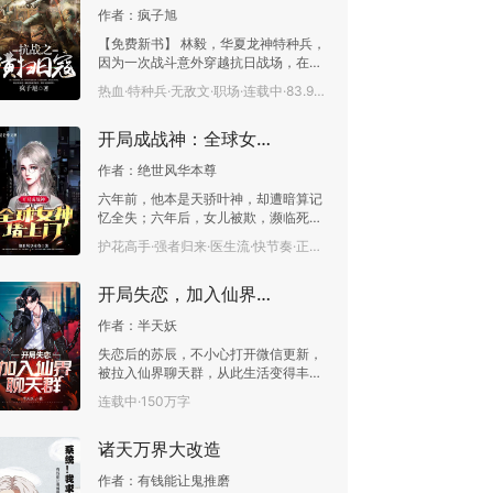
作者：
疯子旭
【免费新书】 林毅，华夏龙神特种兵，
因为一次战斗意外穿越抗日战场，在血
雨腥风的战场上，他不忘初心牢记使
热血·特种兵·无敌文·职场·连载中·83.9万字
命，拿起刀扛起枪，奋起反抗奋勇杀
敌，杀得日寇闻风丧胆。 “杀！狗
开局成战神：全球女神堵上门
日的小鬼子们，接受审判吧！” “我
要杀鬼子，我要杀汉奸，决不愧对先
作者：
绝世风华本尊
烈！” 在日寇面前他是“冷面恶魔”
在百姓面前他是“民族英雄”， 他是华夏
六年前，他本是天骄叶神，却遭暗算记
的军人，一生只记得一句话:“犯我中华
忆全失；六年后，女儿被欺，濒临死
者，虽远必诛！”
亡。一句“叶神”，王者归来！所有敌
护花高手·强者归来·医生流·快节奏·正能量·连载中·103.1万字
手，统统碾压！开局成战神，全球女神
为此找上门...
开局失恋，加入仙界聊天群
作者：
半天妖
失恋后的苏辰，不小心打开微信更新，
被拉入仙界聊天群，从此生活变得丰富
多彩。仙女姐姐没事就发个大红包，太
连载中·150万字
上老君天天包个仙丹白送……
诸天万界大改造
作者：
有钱能让鬼推磨