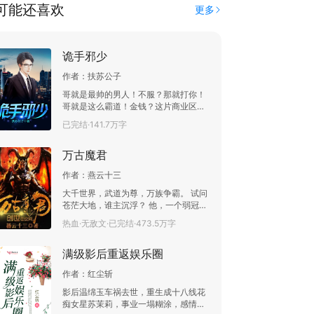
可能还喜欢
更多
诡手邪少
作者：
扶苏公子
哥就是最帅的男人！不服？那就打你！
哥就是这么霸道！金钱？这片商业区，
这片，还有这片，都是我旗下产业！美
已完结·141.7万字
女？那都是哥的，谁和我抢，我就让你
看不到明天的太阳！节操？那是什么？
万古魔君
作者：
燕云十三
大千世界，武道为尊，万族争霸。 试问
苍茫大地，谁主沉浮？ 他，一个弱冠少
年，自幼体弱多病，受尽鄙夷，因觉醒
热血·无敌文·已完结·473.5万字
了前世记忆，从此逆天改命，成为妖孽
一般的存在。 这是一大盛世，天才辈
满级影后重返娱乐圈
出，美人多娇，且看少年杨玄脚踏八
荒，傲视寰宇，登上武之绝巅，成为一
作者：
红尘斩
代魔君！
影后温绵玉车祸去世，重生成十八线花
痴女星苏茉莉，事业一塌糊涂，感情乱