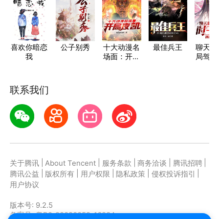
喜欢你暗恋
公子别秀
十大动漫名
最佳兵王
聊天群
我
场面：开局
局驾驭
夜凯
之
联系我们
|
|
|
|
|
关于腾讯
About Tencent
服务条款
商务洽谈
腾讯招聘
|
|
|
|
|
腾讯公益
版权所有
用户权限
隐私政策
侵权投诉指引
用户协议
版本号:
9.2.5
备案号: 粤B2-20090059-1623A