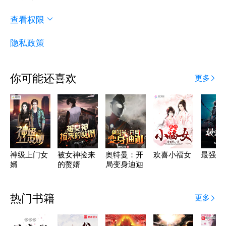
查看权限
隐私政策
你可能还喜欢
更多
神级上门女
被女神捡来
奥特曼：开
欢喜小福女
最强匠
婿
的赘婿
局变身迪迦
热门书籍
更多