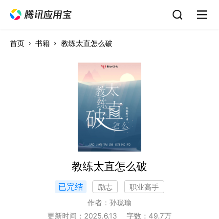
首页
书籍
教练太直怎么破
教练太直怎么破
已完结
励志
职业高手
作者：
孙珑瑜
更新时间：
2025.6.13
字数：
49.7
万