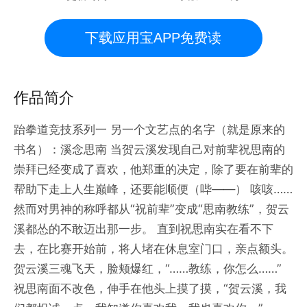
下载应用宝APP免费读
作品简介
跆拳道竞技系列一 另一个文艺点的名字（就是原来的
书名）：溪念思南 当贺云溪发现自己对前辈祝思南的
崇拜已经变成了喜欢，他郑重的决定，除了要在前辈的
帮助下走上人生巅峰，还要能顺便（哔——） 咳咳……
然而对男神的称呼都从“祝前辈”变成“思南教练”，贺云
溪都怂的不敢迈出那一步。 直到祝思南实在看不下
去，在比赛开始前，将人堵在休息室门口，亲点额头。
贺云溪三魂飞天，脸颊爆红，“……教练，你怎么……”
祝思南面不改色，伸手在他头上摸了摸，“贺云溪，我