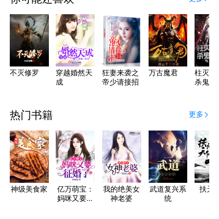
不灭修罗
穿越婚然天
狂妻来袭之
万古魔君
柱灭之
成
帝少请接招
杀鬼就
热门书籍
更多
神级美食家
亿万萌宝：
我的绝美女
武道复兴系
扶天
妈咪又要征
神老婆
统
婚了